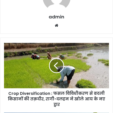
admin
Website
Crop
Diversification
:
फसल
विविधीकरण
से
बदली
किसानों
की
Crop Diversification : फसल विविधीकरण से बदली
तक़दीर,
रागी-
किसानों की तक़दीर, रागी-दलहन ने खोले आय के नए
दलहन
द्वार
ने