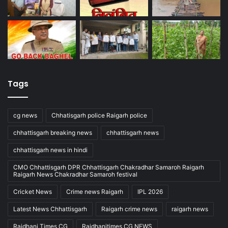
Tags
cg news
Chhatisgarh police Raigarh police
chhattisgarh breaking news
chhattisgarh news
chhattisgarh news in hindi
CMO Chhattisgarh DPR Chhattisgarh Chakradhar Samaroh Raigarh
Raigarh News Chakradhar Samaroh festival
Cricket News
Crime news Raigarh
IPL 2026
Latest News Chhattisgarh
Raigarh crime news
raigarh news
Rajdhani Times CG
Rajdhanitimes CG NEWS