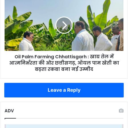
खोले
Oil
आय
Palm
के
Farming
नए
Chhattisgarh
द्वार
:
खाद्य
तेल
में
आत्मनिर्भरता
Oil Palm Farming Chhattisgarh : खाद्य तेल में
की
ओर
आत्मनिर्भरता की ओर छत्तीसगढ़, ऑयल पाम खेती का
छत्तीसगढ़,
बढ़ता रकबा बना नई उम्मीद
ऑयल
पाम
खेती
Leave a Reply
का
बढ़ता
रकबा
बना
ADV
नई
उम्मीद