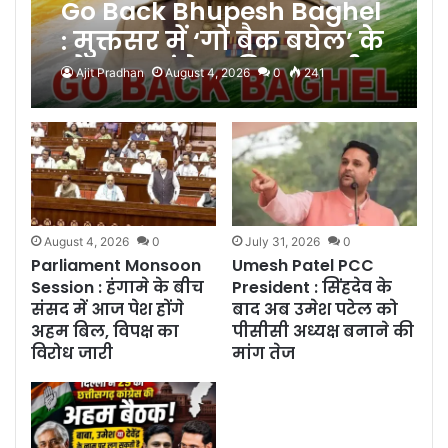
Go Back Bhupesh Baghel
: मुक्तसर में ‘गो बैक बघेल’ के
पोस्टर, कांग्रेस की गुटबाजी
Ajit Pradhan
August 4, 2026
0
241
फिर आई सामने
August 4, 2026
0
July 31, 2026
0
Parliament Monsoon
Umesh Patel PCC
Session : हंगामे के बीच
President : सिंहदेव के
संसद में आज पेश होंगे
बाद अब उमेश पटेल को
अहम बिल, विपक्ष का
पीसीसी अध्यक्ष बनाने की
विरोध जारी
मांग तेज