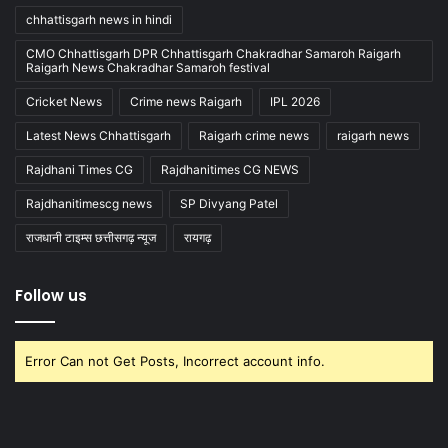
chhattisgarh news in hindi
CMO Chhattisgarh DPR Chhattisgarh Chakradhar Samaroh Raigarh
Raigarh News Chakradhar Samaroh festival
Cricket News
Crime news Raigarh
IPL 2026
Latest News Chhattisgarh
Raigarh crime news
raigarh news
Rajdhani Times CG
Rajdhanitimes CG NEWS
Rajdhanitimescg news
SP Divyang Patel
राजधानी टाइम्स छत्तीसगढ़ न्यूज
रायगढ़
Follow us
Error Can not Get Posts, Incorrect account info.