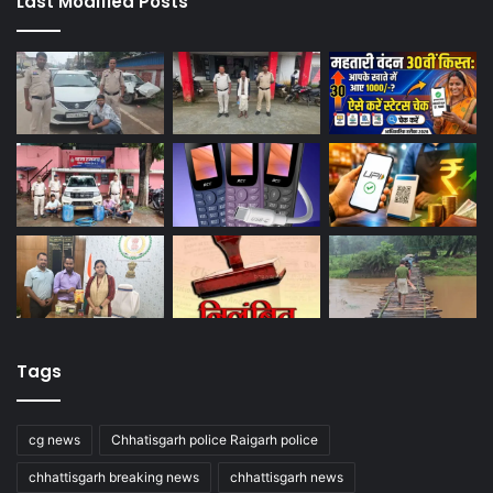
Last Modified Posts
Tags
cg news
Chhatisgarh police Raigarh police
chhattisgarh breaking news
chhattisgarh news