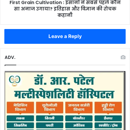
आंकड़े
First Grain Cultivation : इंसानों ने सबसे पहले कौन
सा
अनाज
सा अनाज उगाया? इतिहास और विज्ञान की रोचक
उगाया?
कहानी
इतिहास
और
विज्ञान
Leave a Reply
की
रोचक
कहानी
ADV.