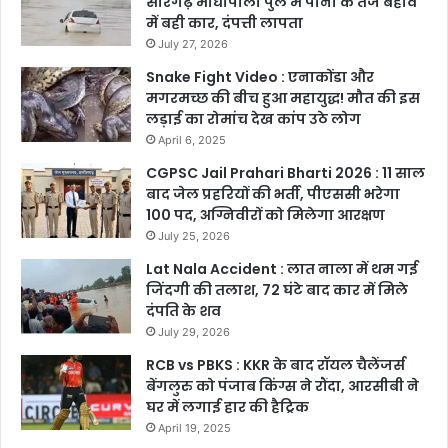
सारंगढ़ माधोपाली पुल में पानी के तेज बहाव
में बही कार, दंपत्ती लापता
July 27, 2026
Snake Fight Video : एनाकोंडा और
मगरमच्छ की बीच हुआ महायुद्ध! मौत की इस
लड़ाई का रोमांच देख कांप उठे लोग
April 6, 2025
CGPSC Jail Prahari Bharti 2026 : 11 साल
बाद जेल प्रहरियों की भर्ती, पीएससी भरेगा
100 पद, अग्निवीरों को मिलेगा आरक्षण
July 25, 2026
Lat Nala Accident : लात नाला में थम गई
जिंदगी की तलाश, 72 घंटे बाद कार में मिले
दंपति के शव
July 29, 2026
RCB vs PBKS : KKR के बाद रॉयल चैलेंजर्स
बेंगलुरु को पंजाब किंग्स ने रौंदा, आरसीबी ने
घर में लगाई हार की हैट्रिक
April 19, 2025