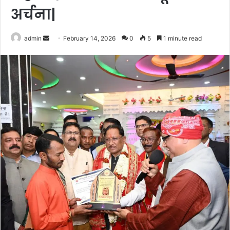
अर्चना|
Send
admin
February 14, 2026
0
5
1 minute read
an
email