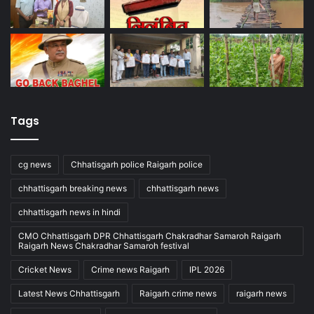
Tags
cg news
Chhatisgarh police Raigarh police
chhattisgarh breaking news
chhattisgarh news
chhattisgarh news in hindi
CMO Chhattisgarh DPR Chhattisgarh Chakradhar Samaroh Raigarh
Raigarh News Chakradhar Samaroh festival
Cricket News
Crime news Raigarh
IPL 2026
Latest News Chhattisgarh
Raigarh crime news
raigarh news