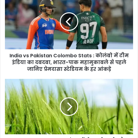
vs
Pakistan
Colombo
Stats
:
कोलंबो
में
टीम
India vs Pakistan Colombo Stats : कोलंबो में टीम
इंडिया
का
इंडिया का दबदबा, भारत-पाक महामुकाबले से पहले
दबदबा,
जानिए प्रेमदासा स्टेडियम के हर आंकड़े
भारत-
पाक
First
महामुकाबले
Grain
से
Cultivation
पहले
:
जानिए
इंसानों
प्रेमदासा
ने
स्टेडियम
सबसे
के
पहले
हर
कौन