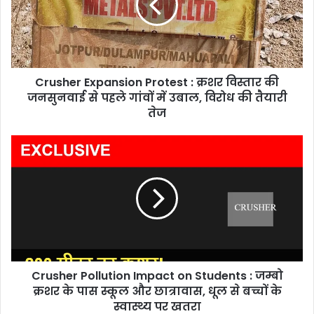
क्रशर
विस्तार
की
जनसुनवाई
से
Crusher Expansion Protest : क्रशर विस्तार की
पहले
गांवों
जनसुनवाई से पहले गांवों में उबाल, विरोध की तैयारी
में
तेज
उबाल,
विरोध
Crusher
की
Pollution
तैयारी
Impact
तेज
on
Students
:
जम्बो
क्रशर
के
Crusher Pollution Impact on Students : जम्बो
पास
स्कूल
क्रशर के पास स्कूल और छात्रावास, धूल से बच्चों के
और
स्वास्थ्य पर खतरा