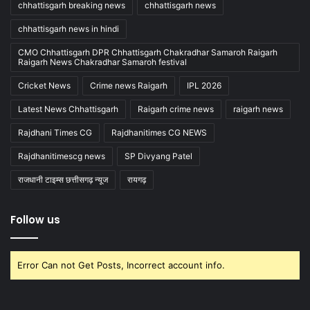
chhattisgarh breaking news
chhattisgarh news
chhattisgarh news in hindi
CMO Chhattisgarh DPR Chhattisgarh Chakradhar Samaroh Raigarh
Raigarh News Chakradhar Samaroh festival
Cricket News
Crime news Raigarh
IPL 2026
Latest News Chhattisgarh
Raigarh crime news
raigarh news
Rajdhani Times CG
Rajdhanitimes CG NEWS
Rajdhanitimescg news
SP Divyang Patel
राजधानी टाइम्स छत्तीसगढ़ न्यूज
रायगढ़
Follow us
Error Can not Get Posts, Incorrect account info.