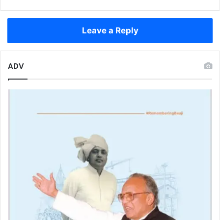
छात्रावास,
धूल
से
Leave a Reply
बच्चों
के
स्वास्थ्य
पर
ADV
खतरा