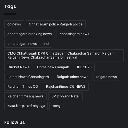
Tags
cg news
Chhatisgarh police Raigarh police
chhattisgarh breaking news
chhattisgarh news
chhattisgarh news in hindi
CMO Chhattisgarh DPR Chhattisgarh Chakradhar Samaroh Raigarh
Raigarh News Chakradhar Samaroh festival
Cricket News
Crime news Raigarh
IPL 2026
Latest News Chhattisgarh
Raigarh crime news
raigarh news
Rajdhani Times CG
Rajdhanitimes CG NEWS
Rajdhanitimescg news
SP Divyang Patel
राजधानी टाइम्स छत्तीसगढ़ न्यूज
रायगढ़
Follow us