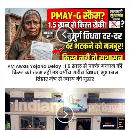
PM
Awas
Yojana
Delay
:
1.5
साल
से
पक्के
PM Awas Yojana Delay : 1.5 साल से पक्के मकान की
मकान
की
किस्त को तरस रही 68 वर्षीय गरीब विधवा, सुशासन
किस्त
तिहार मंच से न्याय की गुहार
को
तरस
Petrol
रही
Pump
68
Sealed
वर्षीय
in
गरीब
Baramkela
विधवा,
:
सुशासन
बरमकेला