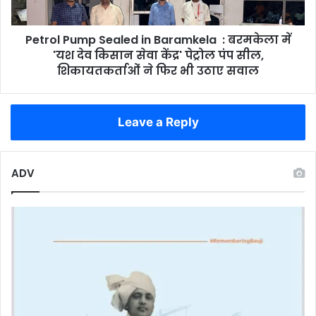
तिहार
में
मंच
'यश
से
Petrol Pump Sealed in Baramkela : बरमकेला में
देव
न्याय
किसान
'यश देव किसान सेवा केंद्र' पेट्रोल पंप सील,
की
सेवा
शिकायतकर्ताओं ने फिर भी उठाए सवाल
गुहार
केंद्र'
पेट्रोल
पंप
Leave a Reply
सील,
शिकायतकर्ताओं
ने
फिर
ADV
भी
उठाए
सवाल