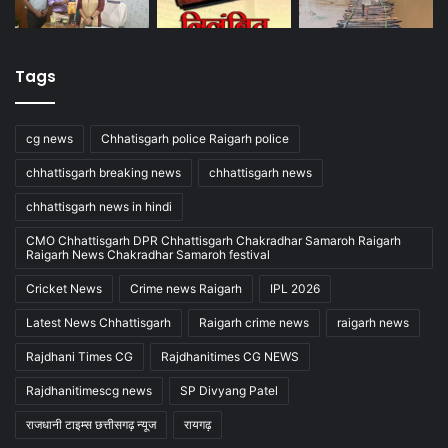
Tags
cg news
Chhatisgarh police Raigarh police
chhattisgarh breaking news
chhattisgarh news
chhattisgarh news in hindi
CMO Chhattisgarh DPR Chhattisgarh Chakradhar Samaroh Raigarh
Raigarh News Chakradhar Samaroh festival
Cricket News
Crime news Raigarh
IPL 2026
Latest News Chhattisgarh
Raigarh crime news
raigarh news
Rajdhani Times CG
Rajdhanitimes CG NEWS
Rajdhanitimescg news
SP Divyang Patel
राजधानी टाइम्स छत्तीसगढ़ न्यूज
रायगढ़