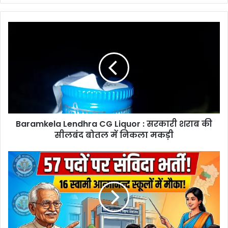
Baramkela
Lendhra
CG
Liquor
:
सरकारी
शराब
की
सीलबंद
Baramkela Lendhra CG Liquor : सरकारी शराब की
बोतल
में
सीलबंद बोतल में निकला मकड़ी
निकला
मकड़ी
Swami
Atmanand
School
Vacancy
:
स्वामी
आत्मानन्द