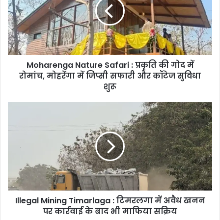
:
प्रकृति
की
गोद
में
रोमांच,
Moharenga Nature Safari : प्रकृति की गोद में
मोहरेंगा
में
रोमांच, मोहरेंगा में जिप्सी सफारी और कॉटेज सुविधा
जिप्सी
शुरू
सफारी
और
Illegal
कॉटेज
Mining
सुविधा
Timarlaga
शुरू
:
टिमरलगा
में
अवैध
खनन
पर
Illegal Mining Timarlaga : टिमरलगा में अवैध खनन
कार्रवाई
के
पर कार्रवाई के बाद भी माफिया सक्रिय
बाद