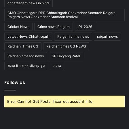
chhattisgarh news in hindi
CMO Chhattisgarh DPR Chhattisgarh Chakradhar Samaroh Raigarh
Raigarh News Chakradhar Samaroh festival
Cricket News
Crime news Raigarh
IPL 2026
Latest News Chhattisgarh
Raigarh crime news
raigarh news
Rajdhani Times CG
Rajdhanitimes CG NEWS
Rajdhanitimescg news
SP Divyang Patel
राजधानी टाइम्स छत्तीसगढ़ न्यूज
रायगढ़
Follow us
Error Can not Get Posts, Incorrect account info.