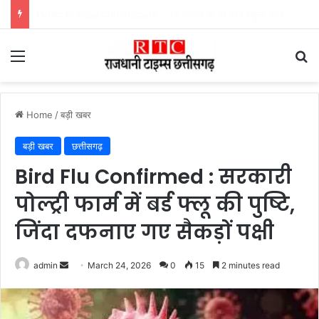
SBI Clerk Recruitment 2026 : SBI में 1538 पदों पर भर्ती, 64 हजार रुपये तक सैलरी, इस तारीख तक करें आवेदन
Menu
Se
Home
/
बड़ी खबर
बड़ी खबर
छत्तीसगढ़
Bird Flu Confirmed : सरकारी
पोल्ट्री फार्म में बर्ड फ्लू की पुष्टि,
जिंदा दफनाए गए सैकड़ों पक्षी
Send
admin
March 24, 2026
0
15
2 minutes read
an
email