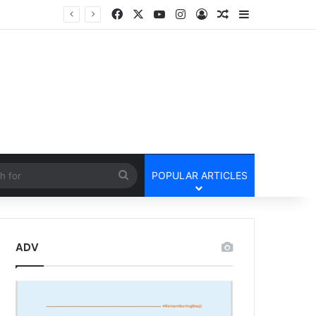
Facebook
X
YouTube
Instagram
Log In
Random Article
Sidebar
Lailunga Double Murder Case -लैलूंगा के ग्राम छापरपानी में डबल मर्डर और दुष्कर्म कांड का खुलासा, 65 वर्षीय आरोपी गिरफ्तार
cle
Search
POPULAR ARTICLES
for
ADV