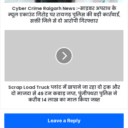
म्यूल
Cyber Crime Raigarh News :-साइबर अपराध के
एकाउंट
गिरोह
म्यूल एकाउंट गिरोह पर रायगढ़ पुलिस की बड़ी कार्रवाई,
पर
सक्ती जिले से दो आरोपी गिरफ्तार
रायगढ़
पुलिस
Scrap
की
Load
बड़ी
Truck
कार्रवाई,
प्लांट
सक्ती
में
जिले
खपाने
से
जा
दो
रहा
आरोपी
दो
गिरफ्तार
Scrap Load Truck प्लांट में खपाने जा रहा दो ट्रक और
ट्रक
और
दो माजदा से 49 टन कबाड़ जप्त, पूंजीपथरा पुलिस ने
दो
करीब 14 लाख का माल किया जब्त
माजदा
से
49
Leave a Reply
टन