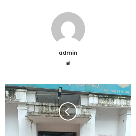
admin
Website
Cyber
Crime
Raigarh
News
:-
साइबर
अपराध
के