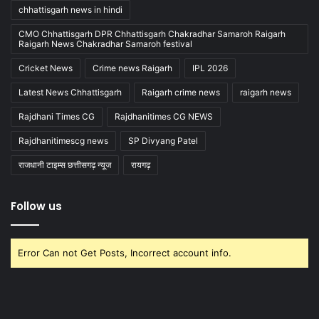
chhattisgarh news in hindi
CMO Chhattisgarh DPR Chhattisgarh Chakradhar Samaroh Raigarh
Raigarh News Chakradhar Samaroh festival
Cricket News
Crime news Raigarh
IPL 2026
Latest News Chhattisgarh
Raigarh crime news
raigarh news
Rajdhani Times CG
Rajdhanitimes CG NEWS
Rajdhanitimescg news
SP Divyang Patel
राजधानी टाइम्स छत्तीसगढ़ न्यूज
रायगढ़
Follow us
Error Can not Get Posts, Incorrect account info.