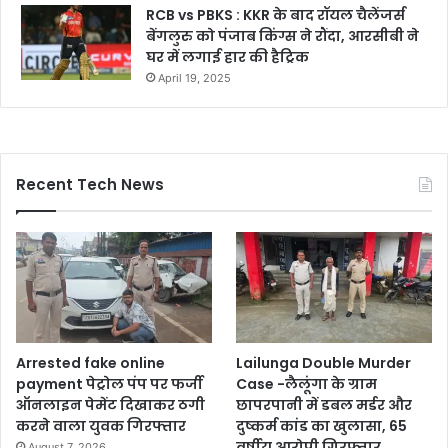
RCB vs PBKS : KKR के बाद रॉयल चैलेंजर्स
बेंगलुरु को पंजाब किंग्स ने रौंदा, आरसीबी ने
घर में लगाई हार की हैट्रिक
April 19, 2025
Recent Tech News
Arrested fake online
Lailunga Double Murder
payment पेट्रोल पंप पर फर्जी
Case -लैलूंगा के ग्राम
ऑनलाइन पेमेंट दिखाकर ठगी
छापरपानी में डबल मर्डर और
करने वाला युवक गिरफ्तार
दुष्कर्म कांड का खुलासा, 65
वर्षीय आरोपी गिरफ्तार
August 7, 2026