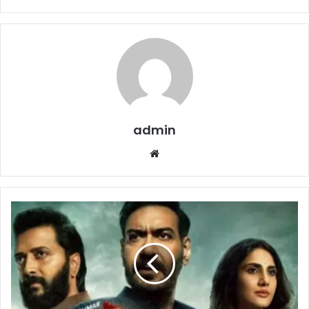
admin
Website
Raid
2
Trailer
Out
:
'रेड
2'
का