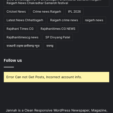
Raigarh News Chakradhar Samaroh festival
Cricket News
Crime news Raigarh
IPL 2026
Latest News Chhattisgarh
Raigarh crime news
raigarh news
Rajdhani Times CG
Rajdhanitimes CG NEWS
Rajdhanitimescg news
SP Divyang Patel
राजधानी टाइम्स छत्तीसगढ़ न्यूज
रायगढ़
Follow us
Error Can not Get Posts, Incorrect account info.
Jannah is a Clean Responsive WordPress Newspaper, Magazine,