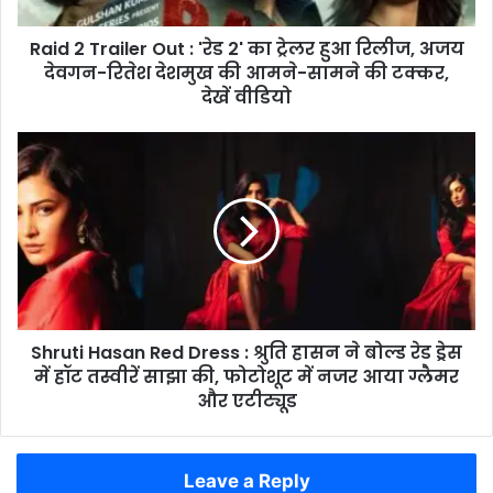
ट्रेलर
Raid 2 Trailer Out : 'रेड 2' का ट्रेलर हुआ रिलीज, अजय
हुआ
रिलीज,
देवगन-रितेश देशमुख की आमने-सामने की टक्कर,
अजय
देखें वीडियो
देवगन-
रितेश
Shruti
देशमुख
Hasan
की
Red
आमने-
Dress
सामने
:
की
श्रुति
टक्कर,
हासन
देखें
ने
वीडियो
बोल्ड
Shruti Hasan Red Dress : श्रुति हासन ने बोल्ड रेड ड्रेस
रेड
ड्रेस
में हॉट तस्वीरें साझा की, फोटोशूट में नजर आया ग्लैमर
में
और एटीट्यूड
हॉट
तस्वीरें
साझा
Leave a Reply
की,