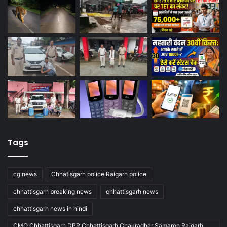
Tags
cg news
Chhatisgarh police Raigarh police
chhattisgarh breaking news
chhattisgarh news
chhattisgarh news in hindi
CMO Chhattisgarh DPR Chhattisgarh Chakradhar Samaroh Raigarh