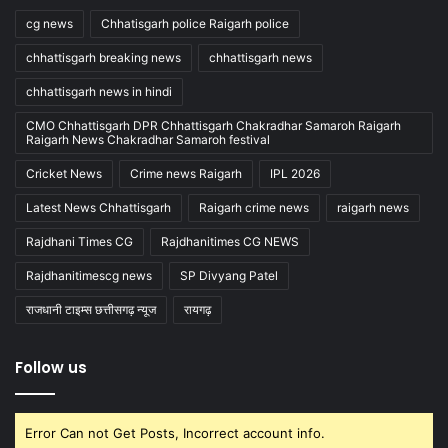
cg news
Chhatisgarh police Raigarh police
chhattisgarh breaking news
chhattisgarh news
chhattisgarh news in hindi
CMO Chhattisgarh DPR Chhattisgarh Chakradhar Samaroh Raigarh
Raigarh News Chakradhar Samaroh festival
Cricket News
Crime news Raigarh
IPL 2026
Latest News Chhattisgarh
Raigarh crime news
raigarh news
Rajdhani Times CG
Rajdhanitimes CG NEWS
Rajdhanitimescg news
SP Divyang Patel
राजधानी टाइम्स छत्तीसगढ़ न्यूज
रायगढ़
Follow us
Error Can not Get Posts, Incorrect account info.