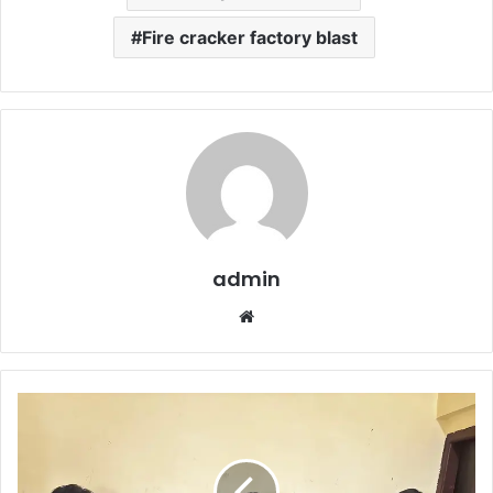
Fire cracker factory blast
admin
Website
Online
Betting
Racket
: