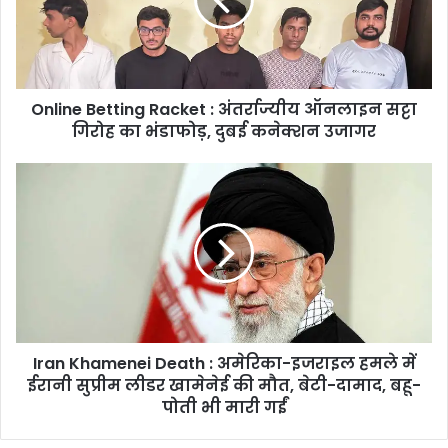
अंतर्राज्यीय
ऑनलाइन
सट्टा
गिरोह
का
Online Betting Racket : अंतर्राज्यीय ऑनलाइन सट्टा
भंडाफोड़,
दुबई
गिरोह का भंडाफोड़, दुबई कनेक्शन उजागर
कनेक्शन
उजागर
Iran
Khamenei
Death
:
अमेरिका-
इजराइल
हमले
में
ईरानी
Iran Khamenei Death : अमेरिका-इजराइल हमले में
सुप्रीम
लीडर
ईरानी सुप्रीम लीडर खामेनेई की मौत, बेटी-दामाद, बहू-
खामेनेई
पोती भी मारी गईं
की
मौत,