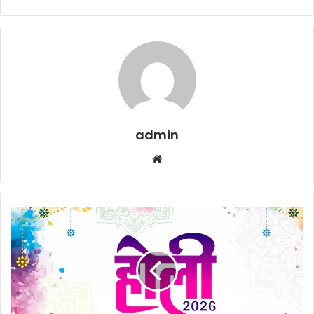
admin
Website
Holi
2026
:
होली
की
तारीख
को