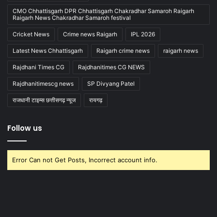
CMO Chhattisgarh DPR Chhattisgarh Chakradhar Samaroh Raigarh
Raigarh News Chakradhar Samaroh festival
Cricket News
Crime news Raigarh
IPL 2026
Latest News Chhattisgarh
Raigarh crime news
raigarh news
Rajdhani Times CG
Rajdhanitimes CG NEWS
Rajdhanitimescg news
SP Divyang Patel
राजधानी टाइम्स छत्तीसगढ़ न्यूज
रायगढ़
Follow us
Error Can not Get Posts, Incorrect account info.