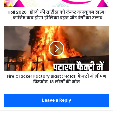
लेकर
कंफ्यूजन
Holi 2026 : होली की तारीख को लेकर कंफ्यूजन खत्म!
खत्म!
,
, जानिए कब होगा होलिका दहन और रंगों का उत्सव
जानिए
कब
Fire
होगा
Cracker
होलिका
Factory
दहन
Blast
और
:
रंगों
पटाखा
का
फैक्ट्री
उत्सव
में
भीषण
Fire Cracker Factory Blast : पटाखा फैक्ट्री में भीषण
विस्फोट,
18
विस्फोट, 18 लोगों की मौत
लोगों
की
मौत
Leave a Reply