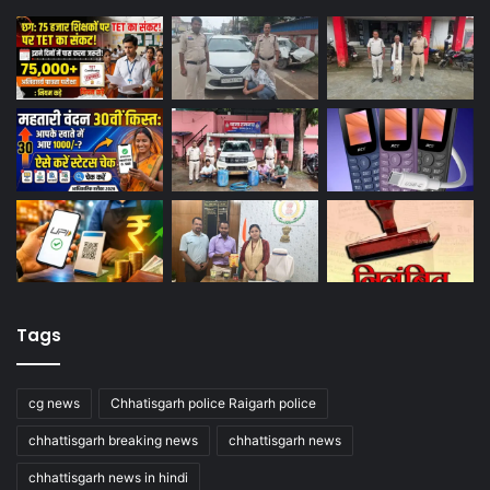
Tags
cg news
Chhatisgarh police Raigarh police
chhattisgarh breaking news
chhattisgarh news
chhattisgarh news in hindi