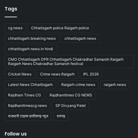
Tags
cg news
Chhatisgarh police Raigarh police
chhattisgarh breaking news
chhattisgarh news
chhattisgarh news in hindi
CMO Chhattisgarh DPR Chhattisgarh Chakradhar Samaroh Raigarh
Raigarh News Chakradhar Samaroh festival
Cricket News
Crime news Raigarh
IPL 2026
Latest News Chhattisgarh
Raigarh crime news
raigarh news
Rajdhani Times CG
Rajdhanitimes CG NEWS
Rajdhanitimescg news
SP Divyang Patel
राजधानी टाइम्स छत्तीसगढ़ न्यूज
रायगढ़
Follow us