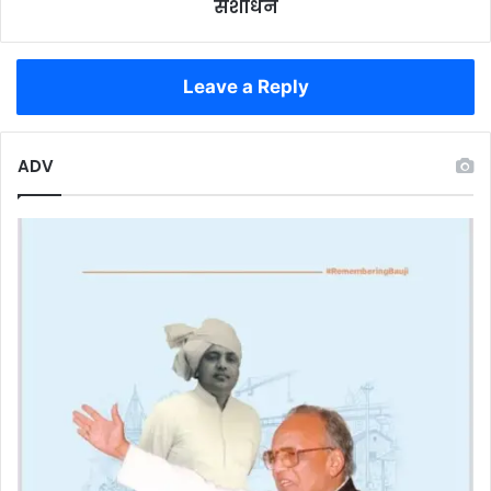
मौका,
संशोधन
15
तक
पंजीयन,
Leave a Reply
31
तक
संशोधन
ADV