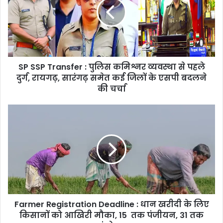
:
पुलिस
कमिश्नर
व्यवस्था
से
पहले
SP SSP Transfer : पुलिस कमिश्नर व्यवस्था से पहले
दुर्ग,
रायगढ़,
दुर्ग, रायगढ़, सारंगढ़ समेत कई जिलों के एसपी बदलने
सारंगढ़
की चर्चा
समेत
कई
Farmer
जिलों
Registration
के
Deadline
एसपी
:
बदलने
धान
की
खरीदी
चर्चा
के
लिए
किसानों
Farmer Registration Deadline : धान खरीदी के लिए
को
आखिरी
किसानों को आखिरी मौका, 15 तक पंजीयन, 31 तक