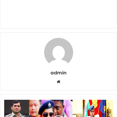
admin
Website
SP
SSP
Transfer