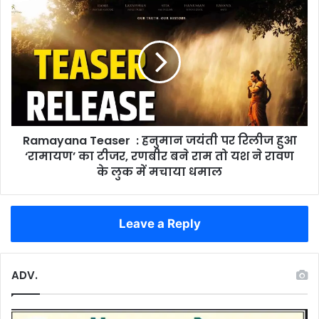
का
Ramayana
पद,
Teaser
बोलने
:
पर
हनुमान
लगाई
जयंती
रोक
पर
रिलीज
हुआ
‘रामायण’
Ramayana Teaser : हनुमान जयंती पर रिलीज हुआ
का
टीजर,
‘रामायण’ का टीजर, रणबीर बने राम तो यश ने रावण
रणबीर
के लुक में मचाया धमाल
बने
राम
तो
Leave a Reply
यश
ने
रावण
के
ADV.
लुक
में
मचाया