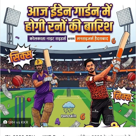
email
SRH vs KKR