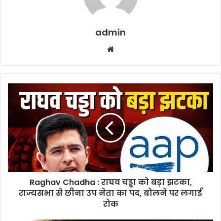
admin
Website
Raghav
Chadha
:
राघव
चड्डा
को
बड़ा
झटका,
राज्यसभा
Raghav Chadha : राघव चड्डा को बड़ा झटका,
से
छीना
राज्यसभा से छीना उप नेता का पद, बोलने पर लगाई
उप
रोक
नेता