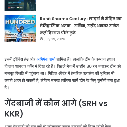
Rohit Sharma Century : लार्ड्स में रोहित का
ऐतिहासिक शतक… सचिन, सईद अनवर समेत
कई दिग्गज पीछे छूटे
July 19, 2026
इसमें ट्रैविस हेड और
अभिषेक शर्मा
शामिल हैं। हालांकि टीम के कप्तान ईशान
किशन शानदार फॉर्म में दिख रहे हैं। पिछले मैच में उन्होंने 80 रन बनाकर टीम को
मजबूत स्थिति में पहुंचाया था। मिडिल ऑर्डर में हेनरिक क्लासेन की भूमिका भी
काफी अहम हो सकती है, लेकिन उनका हालिया फॉर्म टीम के लिए चुनौती बना हुआ
है।
गेंदबाजी में कौन आगे (SRH vs
KKR)
अगर गेंदबाजी की बात करें तो कोलकाता नाइट राइडर्स की स्पिन जोड़ी बेहद