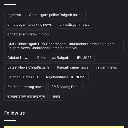
cg news
Chhatisgarh police Raigarh police
chhattisgarh breaking news
chhattisgarh news
chhattisgarh news in hindi
CMO Chhattisgarh DPR Chhattisgarh Chakradhar Samaroh Raigarh
Raigarh News Chakradhar Samaroh festival
Cricket News
Crime news Raigarh
IPL 2026
Latest News Chhattisgarh
Raigarh crime news
raigarh news
Rajdhani Times CG
Rajdhanitimes CG NEWS
Rajdhanitimescg news
SP Divyang Patel
राजधानी टाइम्स छत्तीसगढ़ न्यूज
रायगढ़
Follow us