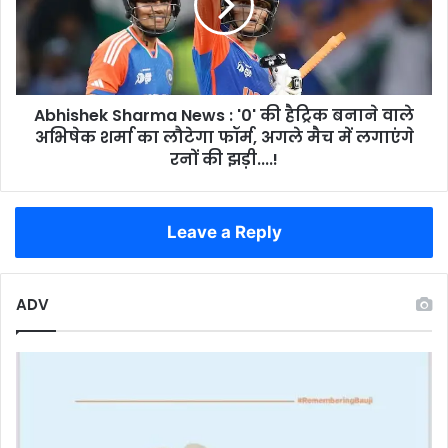
कोहरे
की
का
हैट्रिक
फायदा
बनाने
उठाकर
वाले
भागा
अभिषेक
था
Abhishek Sharma News : '0' की हैट्रिक बनाने वाले
शर्मा
तस्कर
का
अभिषेक शर्मा का लौटेगा फॉर्म, अगले मैच में लगाएंगे
लौटेगा
रनों की झड़ी....!
फॉर्म,
अगले
मैच
Leave a Reply
में
लगाएंगे
रनों
की
ADV
झड़ी....!