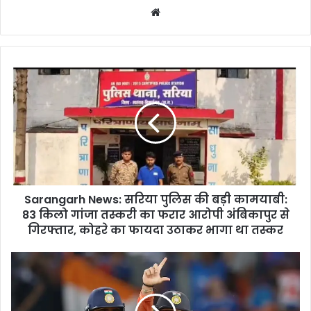
Website
Sarangarh
News:
सरिया
पुलिस
की
बड़ी
कामयाबी:
83
किलो
Sarangarh News: सरिया पुलिस की बड़ी कामयाबी:
गांजा
तस्करी
83 किलो गांजा तस्करी का फरार आरोपी अंबिकापुर से
का
गिरफ्तार, कोहरे का फायदा उठाकर भागा था तस्कर
फरार
आरोपी
Abhishek
अंबिकापुर
Sharma
से
News
गिरफ्तार,
: '0'