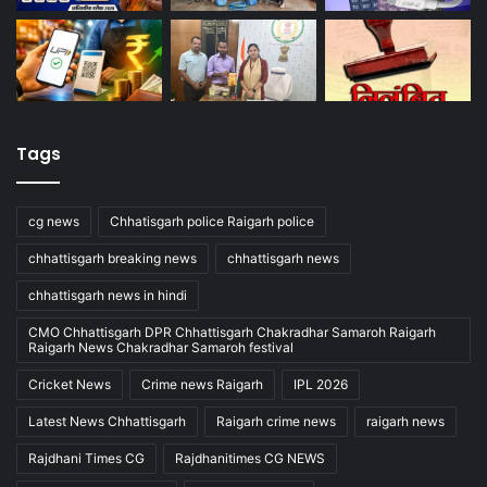
Tags
cg news
Chhatisgarh police Raigarh police
chhattisgarh breaking news
chhattisgarh news
chhattisgarh news in hindi
CMO Chhattisgarh DPR Chhattisgarh Chakradhar Samaroh Raigarh
Raigarh News Chakradhar Samaroh festival
Cricket News
Crime news Raigarh
IPL 2026
Latest News Chhattisgarh
Raigarh crime news
raigarh news
Rajdhani Times CG
Rajdhanitimes CG NEWS