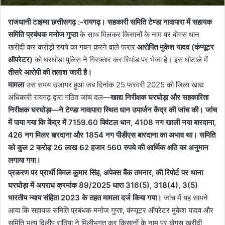
राजधानी टाइम्स छत्तीसगढ़ :-रायगढ़।
सहकारी समिति टेण्डा नावापारा में सहायक
समिति प्रबंधक मनोज गुप्ता
के साथ मिलकर किसानों के नाम पर बोगस धान
खरीदी कर करोड़ों रुपये का गबन करने वाले फरार
आरोपित मुकेश यादव (कंप्यूटर
ऑपरेटर)
को घरघोड़ा पुलिस ने गिरफ्तार कर रिमांड पर भेजा है। इस घोटाले में
तीसरे आरोपी की तलाश जारी है।
मामला
उस समय उजागर हुआ जब दिनांक 25 फरवरी 2025 को जिला खाद्य
अधिकारी रायगढ़ द्वारा गठित जांच दल—
खाद्य निरीक्षक घरघोड़ा और सहकारिता
निरीक्षक घरघोड़ा—ने टेण्डा नावापारा स्थित धान उपार्जन केंद्र की जांच की। जांच
में पाया गया कि केंद्र में 7159.60 क्विंटल धान, 4108 नग खाली नया बारदाना,
426 नग मिलर बारदाना और 1854 नग पीडीएस बारदाना का अभाव था। समिति
को कुल 2 करोड़ 26 लाख 62 हजार 560 रुपये की आर्थिक क्षति का अनुमान
लगाया गया।
प्रकरण पर प्रार्थी विमल कुमार सिंह, अपेक्स बैंक तमनार, की रिपोर्ट पर थाना
घरघोड़ा में अपराध क्रमांक 89/2025 धारा 316(5), 318(4), 3(5)
भारतीय न्याय संहिता 2023 के तहत मामला दर्ज किया गया।
जांच में यह सामने
आया कि सहायक समिति प्रबंधक मनोज गुप्ता, कंप्यूटर ऑपरेटर मुकेश यादव और
समिति भृत्य दिलीप राठिया ने मिलीभगत कर किसानों के नाम पर बोगस खरीदी