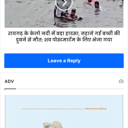
के
में
जेवर,
बड़ा
आईफोन
हादसा,
और
नहाने
बाइक
गई
बरामद
रायगढ़ के केलो नदी में बड़ा हादसा, नहाने गई बच्ची की
बच्ची
की
डूबने से मौत; शव पोस्टमार्टम के लिए भेजा गया
डूबने
से
मौत;
Leave a Reply
शव
पोस्टमार्टम
के
ADV
लिए
भेजा
गया