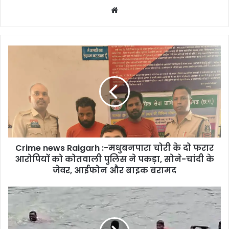
Website
Crime
news
Raigarh
:-
मधुबनपारा
चोरी
के
दो
फरार
Crime news Raigarh :-मधुबनपारा चोरी के दो फरार
आरोपियों
को
आरोपियों को कोतवाली पुलिस ने पकड़ा, सोने-चांदी के
कोतवाली
जेवर, आईफोन और बाइक बरामद
पुलिस
ने
रायगढ़
पकड़ा,
के
सोने-
केलो
चांदी
नदी