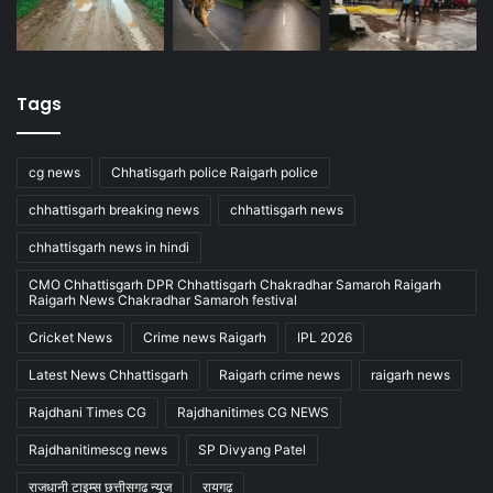
Tags
cg news
Chhatisgarh police Raigarh police
chhattisgarh breaking news
chhattisgarh news
chhattisgarh news in hindi
CMO Chhattisgarh DPR Chhattisgarh Chakradhar Samaroh Raigarh
Raigarh News Chakradhar Samaroh festival
Cricket News
Crime news Raigarh
IPL 2026
Latest News Chhattisgarh
Raigarh crime news
raigarh news
Rajdhani Times CG
Rajdhanitimes CG NEWS
Rajdhanitimescg news
SP Divyang Patel
राजधानी टाइम्स छत्तीसगढ़ न्यूज
रायगढ़