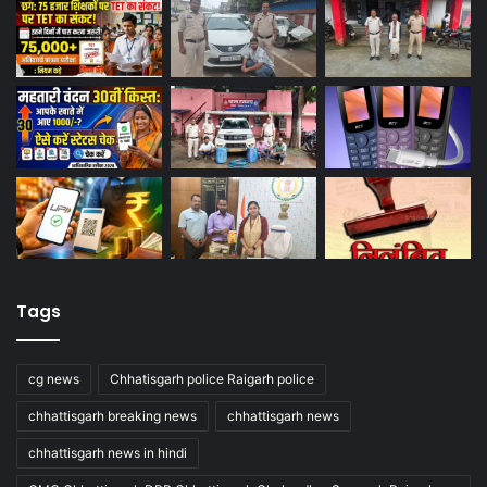
Tags
cg news
Chhatisgarh police Raigarh police
chhattisgarh breaking news
chhattisgarh news
chhattisgarh news in hindi