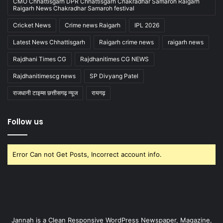
CMO Chhattisgarh DPR Chhattisgarh Chakradhar Samaroh Raigarh
Raigarh News Chakradhar Samaroh festival
Cricket News
Crime news Raigarh
IPL 2026
Latest News Chhattisgarh
Raigarh crime news
raigarh news
Rajdhani Times CG
Rajdhanitimes CG NEWS
Rajdhanitimescg news
SP Divyang Patel
राजधानी टाइम्स छत्तीसगढ़ न्यूज
रायगढ़
Follow us
Error Can not Get Posts, Incorrect account info.
Jannah is a Clean Responsive WordPress Newspaper, Magazine,