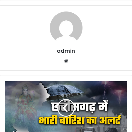
admin
Website
Rain
Forecast
CG
:
किसानों
के
लिए
मुसीबत...