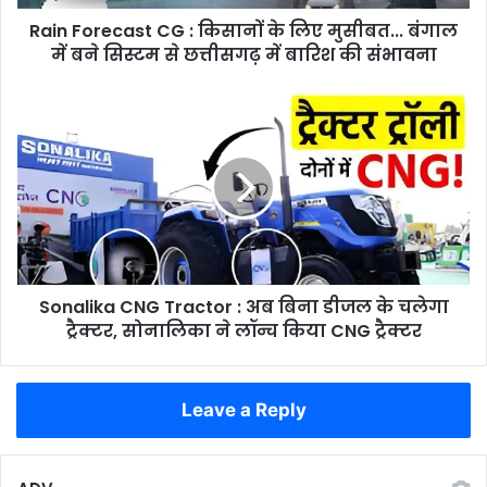
बंगाल
Rain Forecast CG : किसानों के लिए मुसीबत... बंगाल
में
बने
में बने सिस्टम से छत्तीसगढ़ में बारिश की संभावना
सिस्टम
से
Sonalika
छत्तीसगढ़
CNG
में
Tractor
बारिश
:
की
अब
संभावना
बिना
डीजल
के
चलेगा
Sonalika CNG Tractor : अब बिना डीजल के चलेगा
ट्रैक्टर,
सोनालिका
ट्रैक्टर, सोनालिका ने लॉन्च किया CNG ट्रैक्टर
ने
लॉन्च
किया
Leave a Reply
CNG
ट्रैक्टर