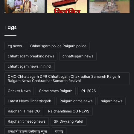
Tags
cg news
Chhatisgarh police Raigarh police
chhattisgarh breaking news
chhattisgarh news
chhattisgarh news in hindi
CMO Chhattisgarh DPR Chhattisgarh Chakradhar Samaroh Raigarh
Raigarh News Chakradhar Samaroh festival
Cricket News
Crime news Raigarh
IPL 2026
Latest News Chhattisgarh
Raigarh crime news
raigarh news
Rajdhani Times CG
Rajdhanitimes CG NEWS
Rajdhanitimescg news
SP Divyang Patel
राजधानी टाइम्स छत्तीसगढ़ न्यूज
रायगढ़