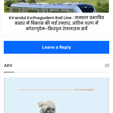
प्रभावित
बस्तर
में
Kirandul Kothagudem Rail Line : नक्सल प्रभावित
विकास
की
बस्तर में विकास की नई रफ्तार, अंतिम चरण में
नई
कोठागुडेम–किरंदुल रेललाइन सर्वे
रफ्तार,
अंतिम
चरण
Leave a Reply
में
कोठागुडेम–
किरंदुल
रेललाइन
ADV
सर्वे