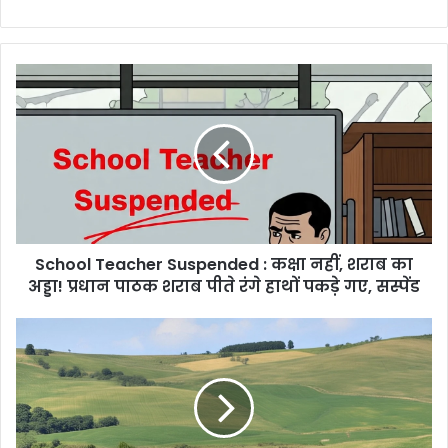
School
Teacher
Suspended
:
कक्षा
नहीं,
शराब
का
अड्डा!
School Teacher Suspended : कक्षा नहीं, शराब का
प्रधान
पाठक
अड्डा! प्रधान पाठक शराब पीते रंगे हाथों पकड़े गए, सस्पेंड
शराब
पीते
Kirandul
रंगे
Kothagudem
हाथों
Rail
पकड़े
Line
गए,
:
सस्पेंड
नक्सल