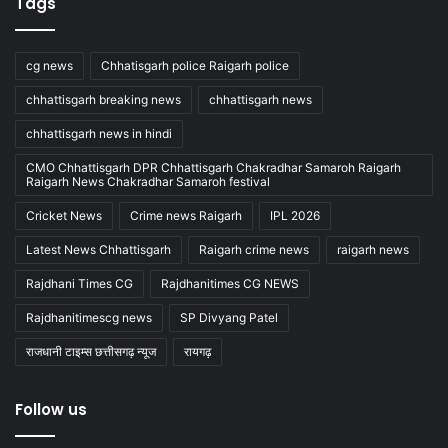
Tags
cg news
Chhatisgarh police Raigarh police
chhattisgarh breaking news
chhattisgarh news
chhattisgarh news in hindi
CMO Chhattisgarh DPR Chhattisgarh Chakradhar Samaroh Raigarh
Raigarh News Chakradhar Samaroh festival
Cricket News
Crime news Raigarh
IPL 2026
Latest News Chhattisgarh
Raigarh crime news
raigarh news
Rajdhani Times CG
Rajdhanitimes CG NEWS
Rajdhanitimescg news
SP Divyang Patel
राजधानी टाइम्स छत्तीसगढ़ न्यूज
रायगढ़
Follow us