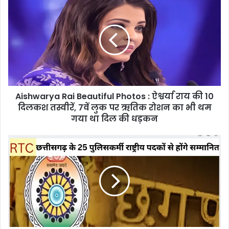
Rai
Beautiful
Photos
:
ऐश्वर्या
राय
की
10
Aishwarya Rai Beautiful Photos : ऐश्वर्या राय की 10
दिलकश
तस्वीरें,
दिलकश तस्वीरें, 7वें लुक पर ऋतिक रोशन का भी थम
7वें
गया था दिल की धड़कन
लुक
पर
Chhattisgarh
ऋतिक
Police
रोशन
Awards
का
:
भी
स्वतंत्रता
थम
दिवस
गया
पर
था
छत्तीसगढ़
दिल
के