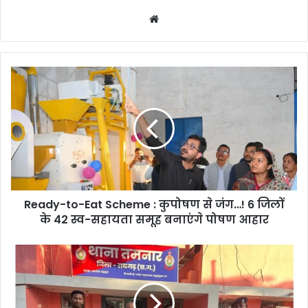
Website
Ready-
to-
Eat
Scheme
:
कुपोषण
से
जंग…!
6
Ready-to-Eat Scheme : कुपोषण से जंग…! 6 जिलों
जिलों
के
के 42 स्व-सहायता समूह बनाएंगे पोषण आहार
42
स्व-
Crime
सहायता
News
समूह
:-
बनाएंगे
थाना
पोषण
तमनार