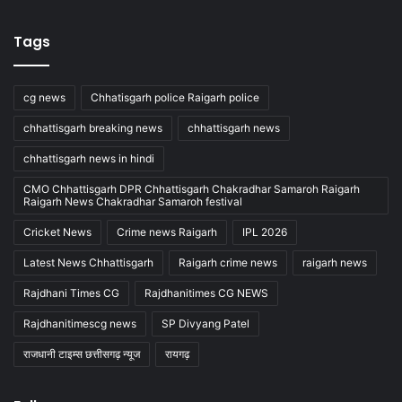
Tags
cg news
Chhatisgarh police Raigarh police
chhattisgarh breaking news
chhattisgarh news
chhattisgarh news in hindi
CMO Chhattisgarh DPR Chhattisgarh Chakradhar Samaroh Raigarh
Raigarh News Chakradhar Samaroh festival
Cricket News
Crime news Raigarh
IPL 2026
Latest News Chhattisgarh
Raigarh crime news
raigarh news
Rajdhani Times CG
Rajdhanitimes CG NEWS
Rajdhanitimescg news
SP Divyang Patel
राजधानी टाइम्स छत्तीसगढ़ न्यूज
रायगढ़