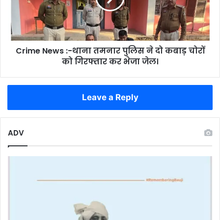
आहार
पुलिस
ने
दो
कबाड़
Crime News :-थाना तमनार पुलिस ने दो कबाड़ चोरों
चोरों
को
को गिरफ्तार कर भेजा जेल।
गिरफ्तार
कर
भेजा
Leave a Reply
जेल।
ADV