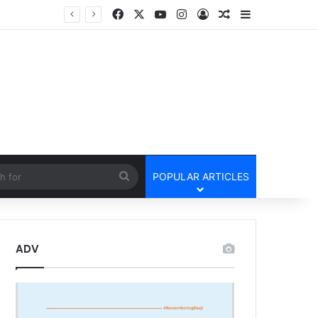
Facebook
X
YouTube
Instagram
Log In
Random Article
Sidebar
तार
cle
Search
POPULAR ARTICLES
for
ADV