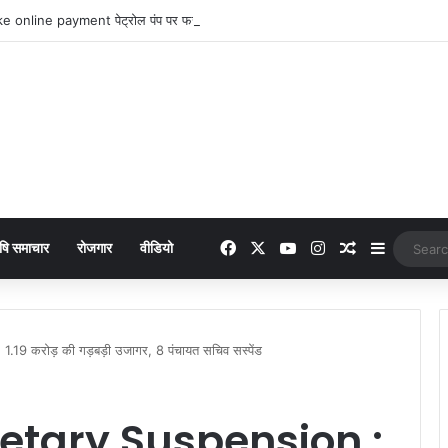
 online payment पेट्रोल पंप पर फर्जी ऑनलाइन पेमेंट दिखाकर ठगी करने वाला युवक गिरफ्
Facebook
X
YouTube
Instagram
Random Arti
Sidebar
षि समाचार
रोजगार
वीडियो
 करोड़ की गड़बड़ी उजागर, 8 पंचायत सचिव सस्पेंड
etary Suspension :