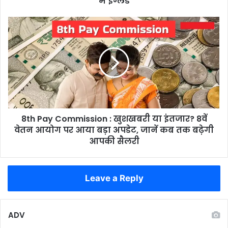
में इंग्लैंड
5वीं
बार
8th
सेमीफाइनल
Pay
में
Commission
इंग्लैंड
:
खुशखबरी
या
इंतजार?
8वें
वेतन
8th Pay Commission : खुशखबरी या इंतजार? 8वें
आयोग
पर
वेतन आयोग पर आया बड़ा अपडेट, जानें कब तक बढ़ेगी
आया
आपकी सैलरी
बड़ा
अपडेट,
जानें
Leave a Reply
कब
तक
बढ़ेगी
आपकी
ADV
सैलरी