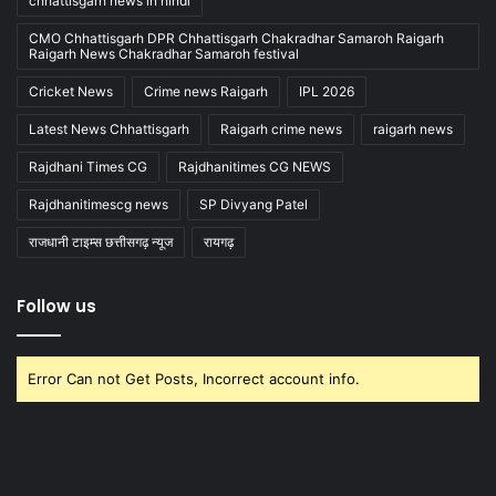
chhattisgarh news in hindi
CMO Chhattisgarh DPR Chhattisgarh Chakradhar Samaroh Raigarh
Raigarh News Chakradhar Samaroh festival
Cricket News
Crime news Raigarh
IPL 2026
Latest News Chhattisgarh
Raigarh crime news
raigarh news
Rajdhani Times CG
Rajdhanitimes CG NEWS
Rajdhanitimescg news
SP Divyang Patel
राजधानी टाइम्स छत्तीसगढ़ न्यूज
रायगढ़
Follow us
Error Can not Get Posts, Incorrect account info.