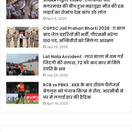
Snake Fight Video : एनाकोंडा और
मगरमच्छ की बीच हुआ महायुद्ध! मौत की इस
लड़ाई का रोमांच देख कांप उठे लोग
April 6, 2025
CGPSC Jail Prahari Bharti 2026 : 11 साल
बाद जेल प्रहरियों की भर्ती, पीएससी भरेगा
100 पद, अग्निवीरों को मिलेगा आरक्षण
July 25, 2026
Lat Nala Accident : लात नाला में थम गई
जिंदगी की तलाश, 72 घंटे बाद कार में मिले
दंपति के शव
July 29, 2026
RCB vs PBKS : KKR के बाद रॉयल चैलेंजर्स
बेंगलुरु को पंजाब किंग्स ने रौंदा, आरसीबी ने
घर में लगाई हार की हैट्रिक
April 19, 2025