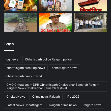
Tags
cg news
Chhatisgarh police Raigarh police
chhattisgarh breaking news
chhattisgarh news
chhattisgarh news in hindi
CMO Chhattisgarh DPR Chhattisgarh Chakradhar Samaroh Raigarh
Raigarh News Chakradhar Samaroh festival
Cricket News
Crime news Raigarh
IPL 2026
Latest News Chhattisgarh
Raigarh crime news
raigarh news