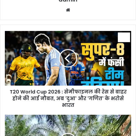
Website
T20
World
Cup
2026
:
सेमीफाइनल
की
रेस
से
T20 World Cup 2026 : सेमीफाइनल की रेस से बाहर
बाहर
होने
होने की आई नौबत, अब 'दुआ' और 'गणित' के भरोसे
की
भारत
आई
नौबत,
Oil
अब
Palm
'दुआ'
Cultivation
और