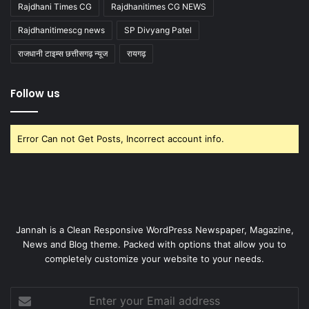
Rajdhani Times CG
Rajdhanitimes CG NEWS
Rajdhanitimescg news
SP Divyang Patel
राजधानी टाइम्स छत्तीसगढ़ न्यूज
रायगढ़
Follow us
Error Can not Get Posts, Incorrect account info.
Jannah is a Clean Responsive WordPress Newspaper, Magazine,
News and Blog theme. Packed with options that allow you to
completely customize your website to your needs.
Enter
your