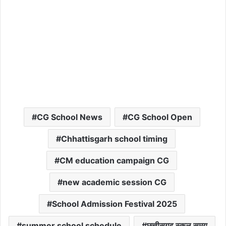
CG School News
CG School Open
Chhattisgarh school timing
CM education campaign CG
new academic session CG
School Admission Festival 2025
summer school schedule
छत्तीसगढ़ स्कूल समय