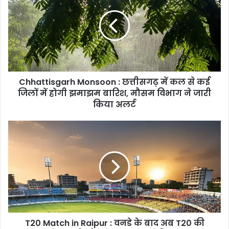
:
छत्तीसगढ़
में
कल
से
कई
जिलों
Chhattisgarh Monsoon : छत्तीसगढ़ में कल से कई
में
होगी
जिलों में होगी झमाझम बारिश, मौसम विभाग ने जारी
झमाझम
किया अलर्ट
बारिश,
मौसम
T20
विभाग
Match
ने
in
जारी
Raipur
किया
:
अलर्ट
वनडे
के
बाद
अब
T20 Match in Raipur : वनडे के बाद अब T20 की
T20