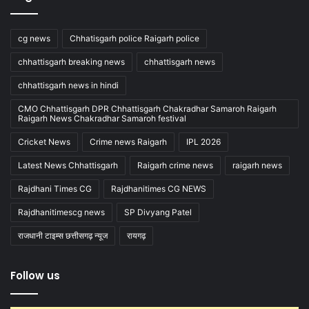
cg news
Chhatisgarh police Raigarh police
chhattisgarh breaking news
chhattisgarh news
chhattisgarh news in hindi
CMO Chhattisgarh DPR Chhattisgarh Chakradhar Samaroh Raigarh
Raigarh News Chakradhar Samaroh festival
Cricket News
Crime news Raigarh
IPL 2026
Latest News Chhattisgarh
Raigarh crime news
raigarh news
Rajdhani Times CG
Rajdhanitimes CG NEWS
Rajdhanitimescg news
SP Divyang Patel
राजधानी टाइम्स छत्तीसगढ़ न्यूज
रायगढ़
Follow us