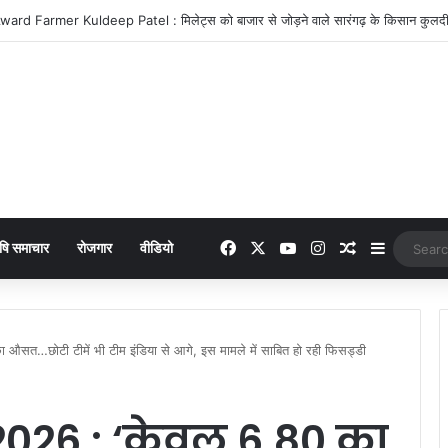
icer Suspended : शराब दुकानों में मनमानी पड़ी भारी, दो आबकारी उपनिरीक्षक निलंबित
Facebook
X
YouTube
Instagram
Random Arti
Sidebar
षि समाचार
रोजगार
वीडियो
…छोटी टीमें भी टीम इंडिया से आगे, इस मामले में साबित हो रही फिसड्डी
026 : ‘केवल 6.80 का