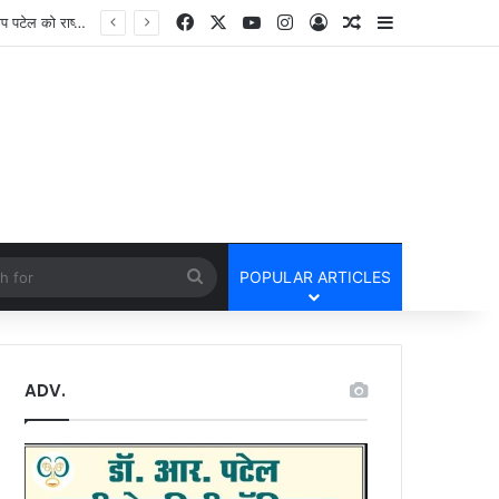
Facebook
X
YouTube
Instagram
Log In
Random Article
Sidebar
cle
Search
POPULAR ARTICLES
for
ADV.