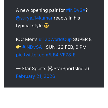
A new opening pair for
#INDvSA
?
@surya_14kumar
reacts in his
typical style
ICC Men’s
#T20WorldCup
SUPER 8
#INDvSA
| SUN, 22 FEB, 6 PM
pic.twitter.com/LB4lVF78fE
— Star Sports (@StarSportsIndia)
February 21, 2026