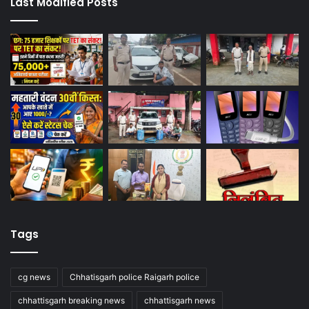
Last Modified Posts
Tags
cg news
Chhatisgarh police Raigarh police
chhattisgarh breaking news
chhattisgarh news