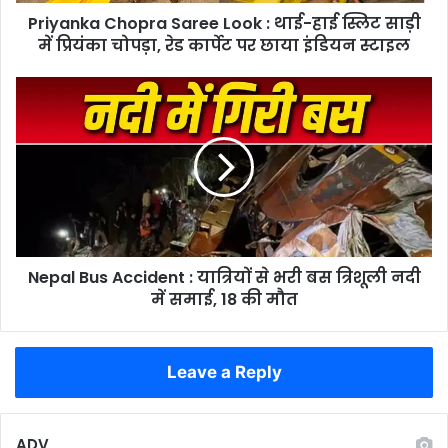
साड़ी
Priyanka Chopra Saree Look : थाई-हाई स्लिट साड़ी
में
प्रियंका
में प्रियंका चोपड़ा, रेड कार्पेट पर छाया इंडियन स्टाइल
चोपड़ा,
रेड
Nepal
कार्पेट
Bus
पर
Accident
छाया
:
इंडियन
यात्रियों
स्टाइल
से
भरी
बस
त्रिशूली
Nepal Bus Accident : यात्रियों से भरी बस त्रिशूली नदी
नदी
में
में समाई, 18 की मौत
समाई,
18
की
Leave a Reply
मौत
ADV