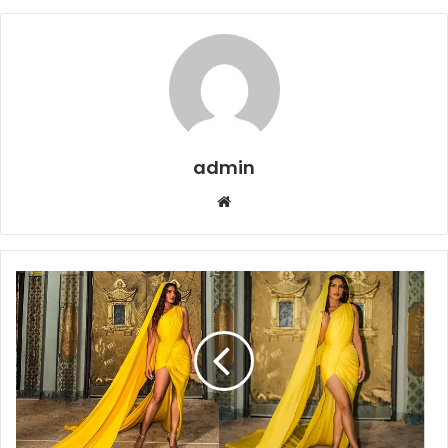
admin
Website
Priyanka
Chopra
Saree
Look
:
थाई-
हाई
स्लिट