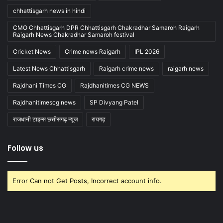
chhattisgarh news in hindi
CMO Chhattisgarh DPR Chhattisgarh Chakradhar Samaroh Raigarh
Raigarh News Chakradhar Samaroh festival
Cricket News
Crime news Raigarh
IPL 2026
Latest News Chhattisgarh
Raigarh crime news
raigarh news
Rajdhani Times CG
Rajdhanitimes CG NEWS
Rajdhanitimescg news
SP Divyang Patel
राजधानी टाइम्स छत्तीसगढ़ न्यूज
रायगढ़
Follow us
Error Can not Get Posts, Incorrect account info.