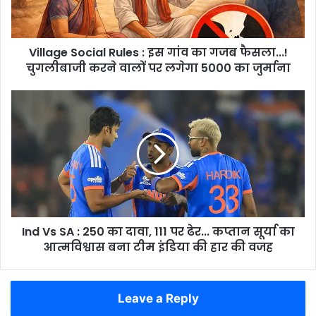
का
गजब
फैसला...!
Village Social Rules : इस गांव का गजब फैसला...!
चुगलीबाजी
करने
चुगलीबाजी करने वालों पर लगेगा 5000 का जुर्माना
वालों
पर
Ind
लगेगा
Vs
5000
SA
का
:
जुर्माना
250
का
दावा,
111
पर
Ind Vs SA : 250 का दावा, 111 पर ढेर... कप्तान सूर्या का
ढेर...
कप्तान
आत्मविश्वास बना टीम इंडिया की हार की वजह
सूर्या
का
आत्मविश्वास
Leave a Reply
बना