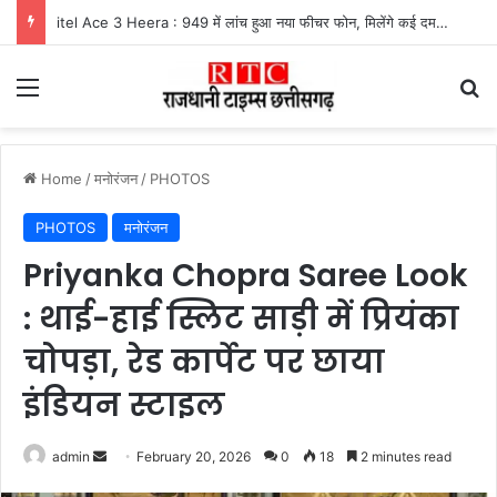
UPI Payment Rules News : फोन पे और गूगल पे से 2 हजार से अधिक का भुगतान करने वालों के लिए बड़ा अपडेट, जानें किस पर लगेगा चार्ज और किसे मिलेगी राहत
Menu
Se
Home
/
मनोरंजन
/
PHOTOS
PHOTOS
मनोरंजन
Priyanka Chopra Saree Look
: थाई-हाई स्लिट साड़ी में प्रियंका
चोपड़ा, रेड कार्पेट पर छाया
इंडियन स्टाइल
Send
admin
February 20, 2026
0
18
2 minutes read
an