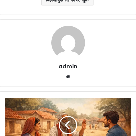
admin
Website
Village
Social
Rules
:
इस
गांव