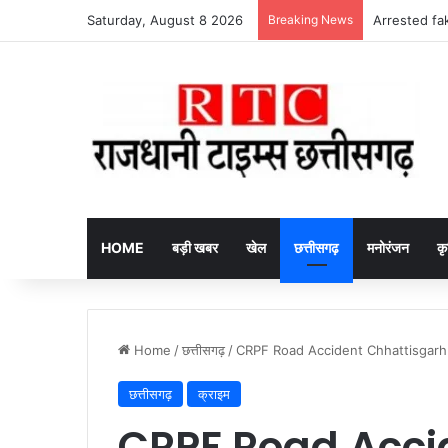
Saturday, August 8 2026
Breaking News
Arrested fake
HOME
बड़ी खबर
खेल
छत्तीसगढ़
मनोरंजन
कृ
Home
/
छत्तीसगढ़
/
CRPF Road Accident Chhattisgarh : ट
छत्तीसगढ़
क्राइम
CRPF Road Acci