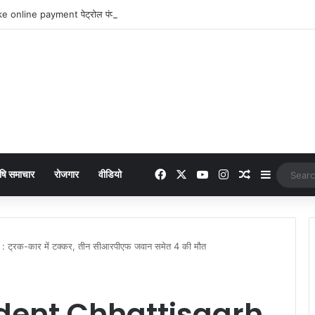
 online payment पेट्रोल पंप पर फर्जी ऑनलाइन पेमेंट दिखाकर ठगी करने वाला युवक गिरफ्
Facebook
X
YouTube
Instagram
Random Arti
Sidebar
षि समाचार
रोजगार
वीडियो
्रक-कार में टक्कर, तीन सीआरपीएफ जवान समेत 4 की मौत
dent Chhattisgarh