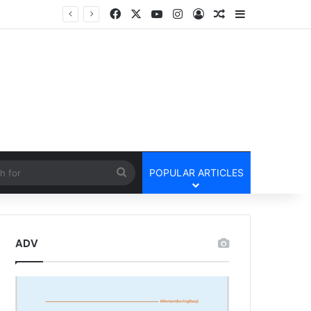
Facebook
X
YouTube
Instagram
Log In
Random Article
Sidebar
तार
cle
Search
POPULAR ARTICLES
for
ADV