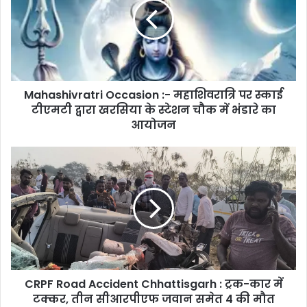
महाशिवरात्रि
पर
स्काई
टीएमटी
द्वारा
खरसिया
Mahashivratri Occasion :- महाशिवरात्रि पर स्काई
के
स्टेशन
टीएमटी द्वारा खरसिया के स्टेशन चौक में भंडारे का
चौक
आयोजन
में
भंडारे
CRPF
का
Road
आयोजन
Accident
Chhattisgarh
:
ट्रक-
कार
में
टक्कर,
CRPF Road Accident Chhattisgarh : ट्रक-कार में
तीन
सीआरपीएफ
टक्कर, तीन सीआरपीएफ जवान समेत 4 की मौत