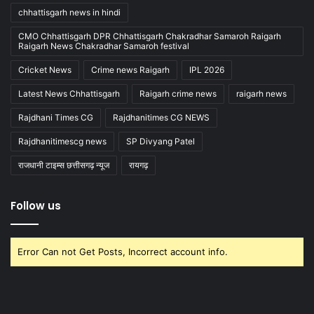
chhattisgarh news in hindi
CMO Chhattisgarh DPR Chhattisgarh Chakradhar Samaroh Raigarh
Raigarh News Chakradhar Samaroh festival
Cricket News
Crime news Raigarh
IPL 2026
Latest News Chhattisgarh
Raigarh crime news
raigarh news
Rajdhani Times CG
Rajdhanitimes CG NEWS
Rajdhanitimescg news
SP Divyang Patel
राजधानी टाइम्स छत्तीसगढ़ न्यूज
रायगढ़
Follow us
Error Can not Get Posts, Incorrect account info.