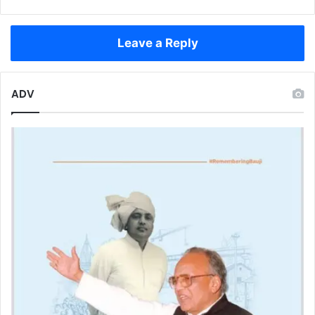
जवान
समेत
4
Leave a Reply
की
मौत
ADV