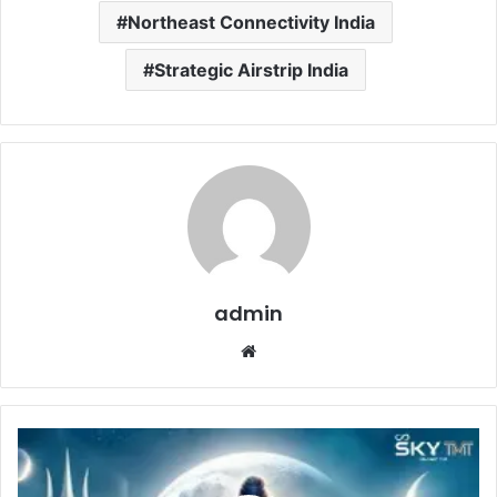
Northeast Connectivity India
Strategic Airstrip India
admin
Website
Mahashivratri
Occasion
:-