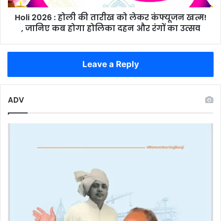
कंफ्यूजन
Holi 2026 : होली की तारीख को लेकर कंफ्यूजन खत्म!
खत्म!
,
, जानिए कब होगा होलिका दहन और रंगों का उत्सव
जानिए
कब
होगा
Leave a Reply
होलिका
दहन
और
ADV
रंगों
का
उत्सव