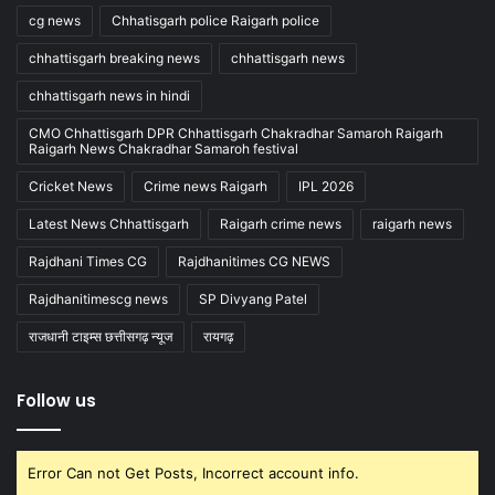
cg news
Chhatisgarh police Raigarh police
chhattisgarh breaking news
chhattisgarh news
chhattisgarh news in hindi
CMO Chhattisgarh DPR Chhattisgarh Chakradhar Samaroh Raigarh
Raigarh News Chakradhar Samaroh festival
Cricket News
Crime news Raigarh
IPL 2026
Latest News Chhattisgarh
Raigarh crime news
raigarh news
Rajdhani Times CG
Rajdhanitimes CG NEWS
Rajdhanitimescg news
SP Divyang Patel
राजधानी टाइम्स छत्तीसगढ़ न्यूज
रायगढ़
Follow us
Error Can not Get Posts, Incorrect account info.