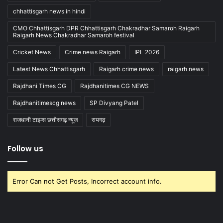
chhattisgarh news in hindi
CMO Chhattisgarh DPR Chhattisgarh Chakradhar Samaroh Raigarh
Raigarh News Chakradhar Samaroh festival
Cricket News
Crime news Raigarh
IPL 2026
Latest News Chhattisgarh
Raigarh crime news
raigarh news
Rajdhani Times CG
Rajdhanitimes CG NEWS
Rajdhanitimescg news
SP Divyang Patel
राजधानी टाइम्स छत्तीसगढ़ न्यूज
रायगढ़
Follow us
Error Can not Get Posts, Incorrect account info.