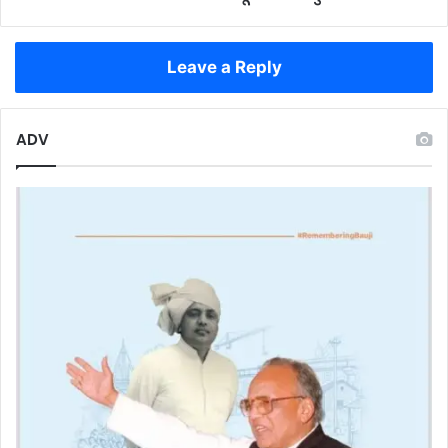
एडवांस
कैंसर
यूनिट
Leave a Reply
का
शुभारंभ
ADV