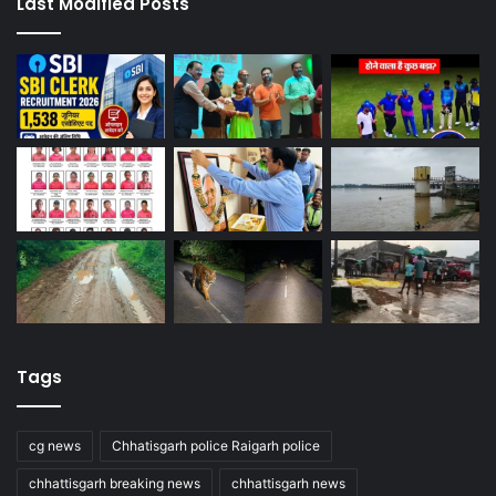
Last Modified Posts
Tags
cg news
Chhatisgarh police Raigarh police
chhattisgarh breaking news
chhattisgarh news