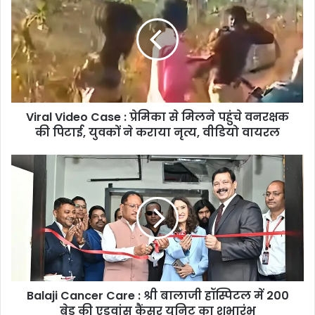
Case
:
प्रेमिका
से
मिलने
पहुंचे
वनरक्षक
Viral Video Case : प्रेमिका से मिलने पहुंचे वनरक्षक
की
पिटाई,
की पिटाई, युवकों ने कराया नृत्य, वीडियो वायरल
युवकों
ने
Balaji
कराया
Cancer
नृत्य,
Care
वीडियो
:
वायरल
श्री
बालाजी
हॉस्पिटल
में
200
Balaji Cancer Care : श्री बालाजी हॉस्पिटल में 200
बेड
की
बेड की एडवांस कैंसर यूनिट का शुभारंभ