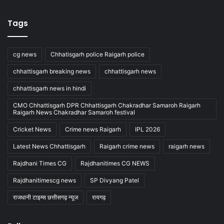
Tags
cg news
Chhatisgarh police Raigarh police
chhattisgarh breaking news
chhattisgarh news
chhattisgarh news in hindi
CMO Chhattisgarh DPR Chhattisgarh Chakradhar Samaroh Raigarh
Raigarh News Chakradhar Samaroh festival
Cricket News
Crime news Raigarh
IPL 2026
Latest News Chhattisgarh
Raigarh crime news
raigarh news
Rajdhani Times CG
Rajdhanitimes CG NEWS
Rajdhanitimescg news
SP Divyang Patel
राजधानी टाइम्स छत्तीसगढ़ न्यूज
रायगढ़