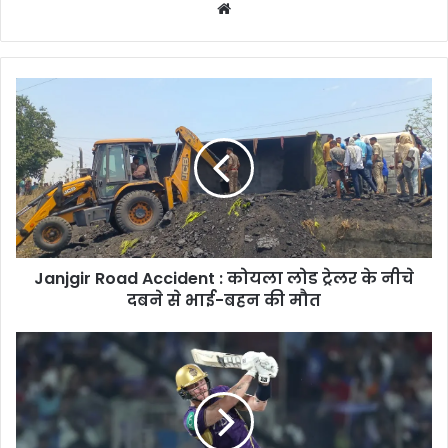
Website
Janjgir
Road
Accident
:
कोयला
लोड
ट्रेलर
के
नीचे
Janjgir Road Accident : कोयला लोड ट्रेलर के नीचे
दबने
से
दबने से भाई-बहन की मौत
भाई-
बहन
DC
की
vs
मौत
KKR
:
फिन
एलन