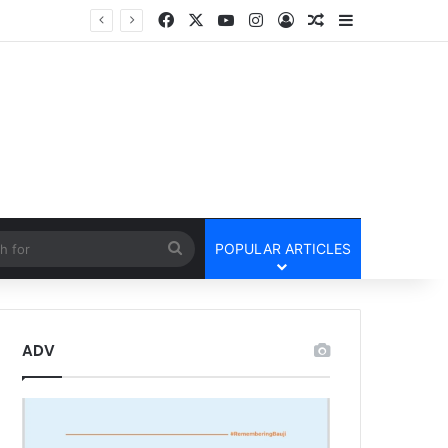
Facebook
X
YouTube
Instagram
Log In
Random Article
Sidebar
Lailunga Double Murder Case -लैलूंगा के ग्राम छापरपानी में डबल मर्डर और दुष्कर्म कांड का खुलासा, 65 वर्षीय आरोपी गिरफ्तार
cle
Search
POPULAR ARTICLES
for
ADV