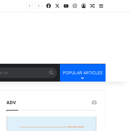
Facebook
X
YouTube
Instagram
Log In
Random Article
Sidebar
Lailunga Double Murder Case -लैलूंगा के ग्राम छापरपानी में डबल मर्डर और दुष्कर्म कांड का खुलासा, 65 वर्षीय आरोपी गिरफ्तार
cle
Search
POPULAR ARTICLES
for
ADV