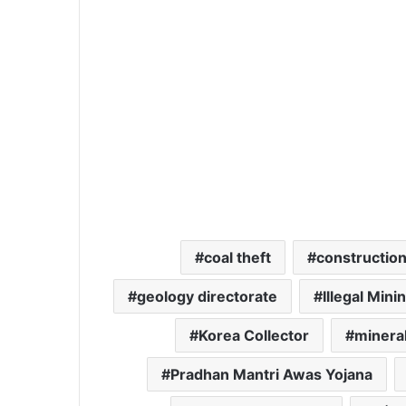
coal theft
constructio
geology directorate
Illegal Mini
Korea Collector
minera
Pradhan Mantri Awas Yojana