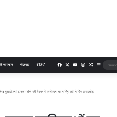
Facebook
X
YouTube
Instagram
Random Arti
Sidebar
षि समाचार
रोजगार
वीडियो
बुलडोजर! टास्क फोर्स की बैठक में कलेक्टर चंदन त्रिपाठी ने दिए ताबड़तोड़