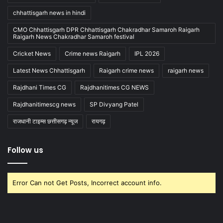
chhattisgarh news in hindi
CMO Chhattisgarh DPR Chhattisgarh Chakradhar Samaroh Raigarh
Raigarh News Chakradhar Samaroh festival
Cricket News
Crime news Raigarh
IPL 2026
Latest News Chhattisgarh
Raigarh crime news
raigarh news
Rajdhani Times CG
Rajdhanitimes CG NEWS
Rajdhanitimescg news
SP Divyang Patel
राजधानी टाइम्स छत्तीसगढ़ न्यूज
रायगढ़
Follow us
Error Can not Get Posts, Incorrect account info.