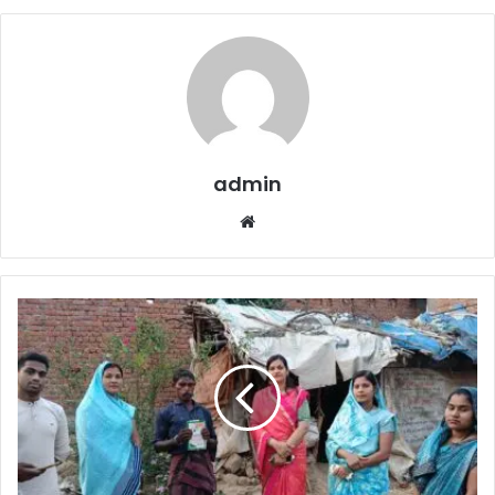
admin
Website
Awas
Plus
Survey
:
जिपं
सदस्य
डा.
अभिलाषा
नायक