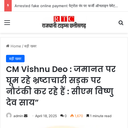
Lailunga Double Murder Case -लैलूंगा के ग्राम छापरपानी में डबल मर्डर और दुष्कर्म कांड का खुलासा, 65 वर्षीय आरोपी गिरफ्तार
Menu
Se
Home
/
बड़ी खबर
बड़ी खबर
CM Vishnu Deo : जमानत पर
घूम रहे भ्रष्टाचारी सड़क पर
नौटंकी कर रहे हैं : सीएम विष्णु
देव साय”
Send
admin
April 18, 2025
0
1,670
1 minute read
an