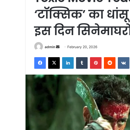
‘टॉक्सिक’ का धां
इस दिन सिनेमाघरों मे
Send
admin
February 20, 2026
an
Facebook
X
LinkedIn
Tumblr
Pinterest
Reddit
email