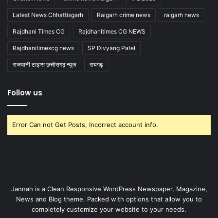
Latest News Chhattisgarh
Raigarh crime news
raigarh news
Rajdhani Times CG
Rajdhanitimes CG NEWS
Rajdhanitimescg news
SP Divyang Patel
राजधानी टाइम्स छत्तीसगढ़ न्यूज
रायगढ़
Follow us
Error Can not Get Posts, Incorrect account info.
Jannah is a Clean Responsive WordPress Newspaper, Magazine,
News and Blog theme. Packed with options that allow you to
completely customize your website to your needs.