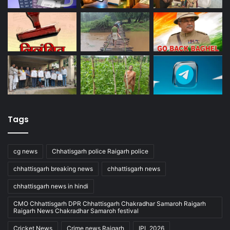
Tags
cg news
Chhatisgarh police Raigarh police
chhattisgarh breaking news
chhattisgarh news
chhattisgarh news in hindi
CMO Chhattisgarh DPR Chhattisgarh Chakradhar Samaroh Raigarh
Raigarh News Chakradhar Samaroh festival
Cricket News
Crime news Raigarh
IPL 2026