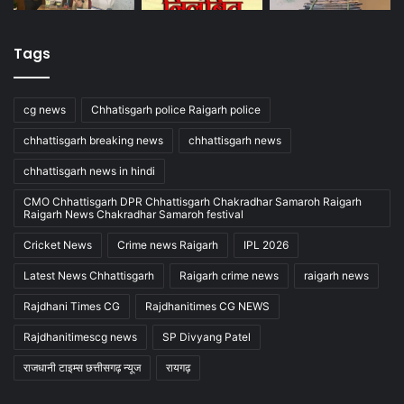
Tags
cg news
Chhatisgarh police Raigarh police
chhattisgarh breaking news
chhattisgarh news
chhattisgarh news in hindi
CMO Chhattisgarh DPR Chhattisgarh Chakradhar Samaroh Raigarh
Raigarh News Chakradhar Samaroh festival
Cricket News
Crime news Raigarh
IPL 2026
Latest News Chhattisgarh
Raigarh crime news
raigarh news
Rajdhani Times CG
Rajdhanitimes CG NEWS
Rajdhanitimescg news
SP Divyang Patel
राजधानी टाइम्स छत्तीसगढ़ न्यूज
रायगढ़