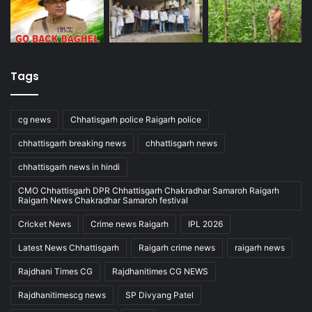
Tags
cg news
Chhatisgarh police Raigarh police
chhattisgarh breaking news
chhattisgarh news
chhattisgarh news in hindi
CMO Chhattisgarh DPR Chhattisgarh Chakradhar Samaroh Raigarh
Raigarh News Chakradhar Samaroh festival
Cricket News
Crime news Raigarh
IPL 2026
Latest News Chhattisgarh
Raigarh crime news
raigarh news
Rajdhani Times CG
Rajdhanitimes CG NEWS
Rajdhanitimescg news
SP Divyang Patel