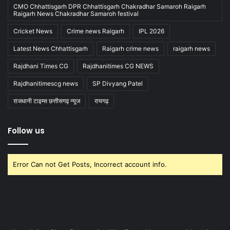
CMO Chhattisgarh DPR Chhattisgarh Chakradhar Samaroh Raigarh
Raigarh News Chakradhar Samaroh festival
Cricket News
Crime news Raigarh
IPL 2026
Latest News Chhattisgarh
Raigarh crime news
raigarh news
Rajdhani Times CG
Rajdhanitimes CG NEWS
Rajdhanitimescg news
SP Divyang Patel
राजधानी टाइम्स छत्तीसगढ़ न्यूज
रायगढ़
Follow us
Error Can not Get Posts, Incorrect account info.