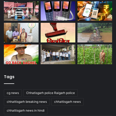
Tags
cg news
Chhatisgarh police Raigarh police
chhattisgarh breaking news
chhattisgarh news
chhattisgarh news in hindi