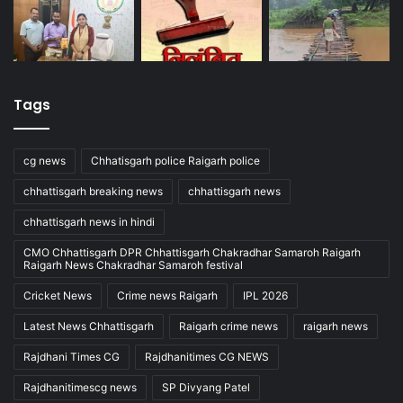
Tags
cg news
Chhatisgarh police Raigarh police
chhattisgarh breaking news
chhattisgarh news
chhattisgarh news in hindi
CMO Chhattisgarh DPR Chhattisgarh Chakradhar Samaroh Raigarh
Raigarh News Chakradhar Samaroh festival
Cricket News
Crime news Raigarh
IPL 2026
Latest News Chhattisgarh
Raigarh crime news
raigarh news
Rajdhani Times CG
Rajdhanitimes CG NEWS
Rajdhanitimescg news
SP Divyang Patel