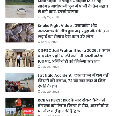
Madhopali Bridge Couple Missing :
सारंगढ़ माधोपाली पुल में पानी के तेज बहाव
में बही कार, दंपत्ती लापता
July 27, 2026
Snake Fight Video : एनाकोंडा और
मगरमच्छ की बीच हुआ महायुद्ध! मौत की इस
लड़ाई का रोमांच देख कांप उठे लोग
April 6, 2025
CGPSC Jail Prahari Bharti 2026 : 11 साल
बाद जेल प्रहरियों की भर्ती, पीएससी भरेगा
100 पद, अग्निवीरों को मिलेगा आरक्षण
July 25, 2026
Lat Nala Accident : लात नाला में थम गई
जिंदगी की तलाश, 72 घंटे बाद कार में मिले
दंपति के शव
July 29, 2026
RCB vs PBKS : KKR के बाद रॉयल चैलेंजर्स
बेंगलुरु को पंजाब किंग्स ने रौंदा, आरसीबी ने
घर में लगाई हार की हैट्रिक