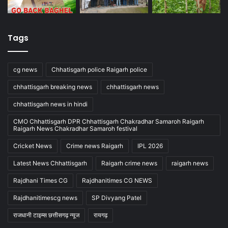
Tags
cg news
Chhatisgarh police Raigarh police
chhattisgarh breaking news
chhattisgarh news
chhattisgarh news in hindi
CMO Chhattisgarh DPR Chhattisgarh Chakradhar Samaroh Raigarh
Raigarh News Chakradhar Samaroh festival
Cricket News
Crime news Raigarh
IPL 2026
Latest News Chhattisgarh
Raigarh crime news
raigarh news
Rajdhani Times CG
Rajdhanitimes CG NEWS
Rajdhanitimescg news
SP Divyang Patel
राजधानी टाइम्स छत्तीसगढ़ न्यूज
रायगढ़