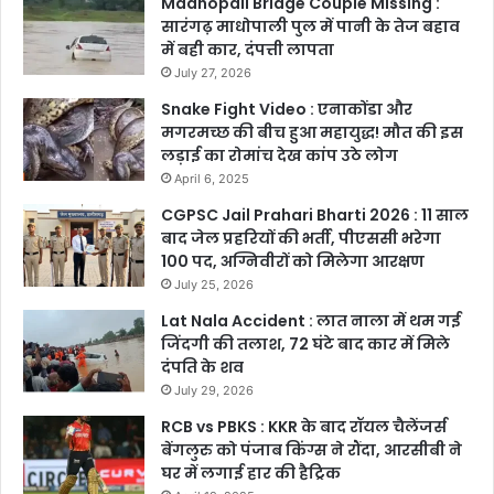
Madhopali Bridge Couple Missing :
सारंगढ़ माधोपाली पुल में पानी के तेज बहाव
में बही कार, दंपत्ती लापता
July 27, 2026
Snake Fight Video : एनाकोंडा और
मगरमच्छ की बीच हुआ महायुद्ध! मौत की इस
लड़ाई का रोमांच देख कांप उठे लोग
April 6, 2025
CGPSC Jail Prahari Bharti 2026 : 11 साल
बाद जेल प्रहरियों की भर्ती, पीएससी भरेगा
100 पद, अग्निवीरों को मिलेगा आरक्षण
July 25, 2026
Lat Nala Accident : लात नाला में थम गई
जिंदगी की तलाश, 72 घंटे बाद कार में मिले
दंपति के शव
July 29, 2026
RCB vs PBKS : KKR के बाद रॉयल चैलेंजर्स
बेंगलुरु को पंजाब किंग्स ने रौंदा, आरसीबी ने
घर में लगाई हार की हैट्रिक