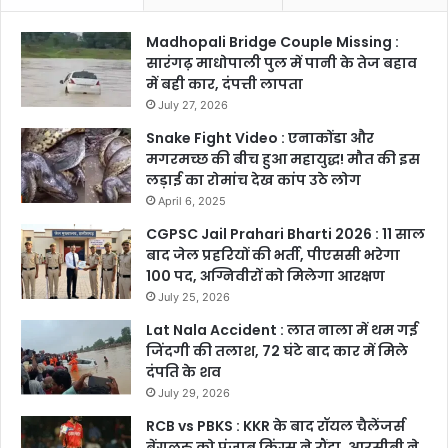
Madhopali Bridge Couple Missing :
सारंगढ़ माधोपाली पुल में पानी के तेज बहाव
में बही कार, दंपत्ती लापता
July 27, 2026
Snake Fight Video : एनाकोंडा और
मगरमच्छ की बीच हुआ महायुद्ध! मौत की इस
लड़ाई का रोमांच देख कांप उठे लोग
April 6, 2025
CGPSC Jail Prahari Bharti 2026 : 11 साल
बाद जेल प्रहरियों की भर्ती, पीएससी भरेगा
100 पद, अग्निवीरों को मिलेगा आरक्षण
July 25, 2026
Lat Nala Accident : लात नाला में थम गई
जिंदगी की तलाश, 72 घंटे बाद कार में मिले
दंपति के शव
July 29, 2026
RCB vs PBKS : KKR के बाद रॉयल चैलेंजर्स
बेंगलुरु को पंजाब किंग्स ने रौंदा, आरसीबी ने