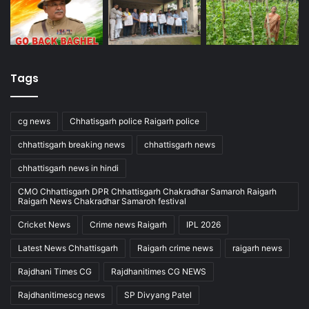
Tags
cg news
Chhatisgarh police Raigarh police
chhattisgarh breaking news
chhattisgarh news
chhattisgarh news in hindi
CMO Chhattisgarh DPR Chhattisgarh Chakradhar Samaroh Raigarh
Raigarh News Chakradhar Samaroh festival
Cricket News
Crime news Raigarh
IPL 2026
Latest News Chhattisgarh
Raigarh crime news
raigarh news
Rajdhani Times CG
Rajdhanitimes CG NEWS
Rajdhanitimescg news
SP Divyang Patel