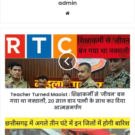
admin
Website
Teacher
Turned
Maoist
:
शिक्षाकर्मी
से
'जीवन'
बन
गया
Teacher Turned Maoist : शिक्षाकर्मी से 'जीवन' बन
था
नक्सली,
गया था नक्सली, 20 साल बाद पत्नी के साथ कर दिया
20
आत्मसमर्पण
साल
बाद
Barish
पत्नी
Alert
के
Chhattisgarh