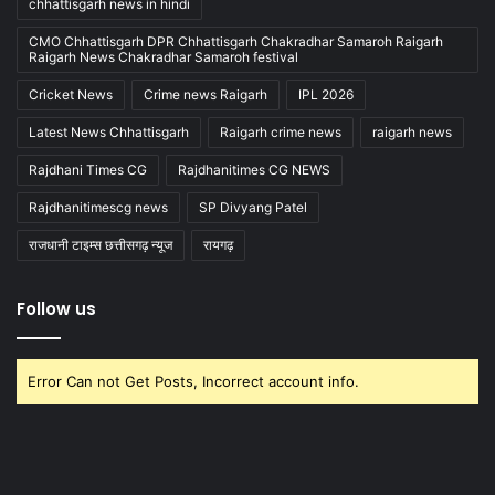
chhattisgarh news in hindi
CMO Chhattisgarh DPR Chhattisgarh Chakradhar Samaroh Raigarh
Raigarh News Chakradhar Samaroh festival
Cricket News
Crime news Raigarh
IPL 2026
Latest News Chhattisgarh
Raigarh crime news
raigarh news
Rajdhani Times CG
Rajdhanitimes CG NEWS
Rajdhanitimescg news
SP Divyang Patel
राजधानी टाइम्स छत्तीसगढ़ न्यूज
रायगढ़
Follow us
Error Can not Get Posts, Incorrect account info.