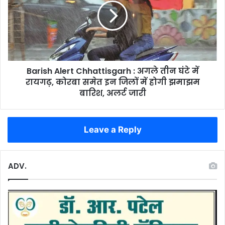
साथ
:
कर
अगले
दिया
तीन
आत्मसमर्पण
घंटे
में
रायगढ़,
Barish Alert Chhattisgarh : अगले तीन घंटे में
कोरबा
समेत
रायगढ़, कोरबा समेत इन जिलों में होगी झमाझम
इन
बारिश, अलर्ट जारी
जिलों
में
होगी
Leave a Reply
झमाझम
बारिश,
अलर्ट
जारी
ADV.