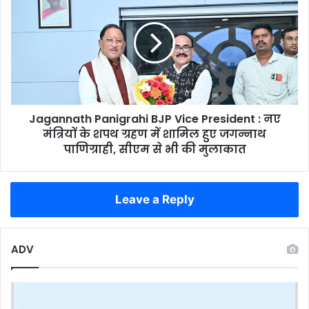
की
Panigrahi
मुश्किलें
BJP
बढ़ीं
Vice
President
:
नए
मंत्रियों
के
Jagannath Panigrahi BJP Vice President : नए
शपथ
ग्रहण
मंत्रियों के शपथ ग्रहण में शामिल हुए जगन्नाथ
में
पाणिग्राही, सीएम से भी की मुलाकात
शामिल
हुए
जगन्नाथ
Leave a Reply
पाणिग्राही,
सीएम
से
भी
ADV
की
मुलाकात