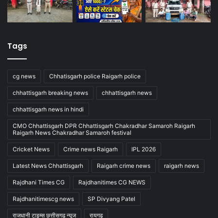
Tags
cg news
Chhatisgarh police Raigarh police
chhattisgarh breaking news
chhattisgarh news
chhattisgarh news in hindi
CMO Chhattisgarh DPR Chhattisgarh Chakradhar Samaroh Raigarh
Raigarh News Chakradhar Samaroh festival
Cricket News
Crime news Raigarh
IPL 2026
Latest News Chhattisgarh
Raigarh crime news
raigarh news
Rajdhani Times CG
Rajdhanitimes CG NEWS
Rajdhanitimescg news
SP Divyang Patel
राजधानी टाइम्स छत्तीसगढ़ न्यूज
रायगढ़