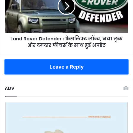
:
समस्याएं
फेसलिफ्ट
अनसुनी
लॉन्च,
नया
लुक
और
Land Rover Defender : फेसलिफ्ट लॉन्च, नया लुक
दमदार
फीचर्स
और दमदार फीचर्स के साथ हुई अपडेट
के
साथ
हुई
Leave a Reply
अपडेट
ADV