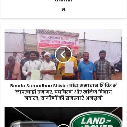
Website
Bonda
Samadhan
Shivir
:
बोंदा
समाधान
शिविर
में
लापरवाही
Bonda Samadhan Shivir : बोंदा समाधान शिविर में
उजागर,
पर्यावरण
लापरवाही उजागर, पर्यावरण और खनिज विभाग
और
नदारद, ग्रामीणों की समस्याएं अनसुनी
खनिज
विभाग
Land
नदारद,
Rover
ग्रामीणों
Defender
की