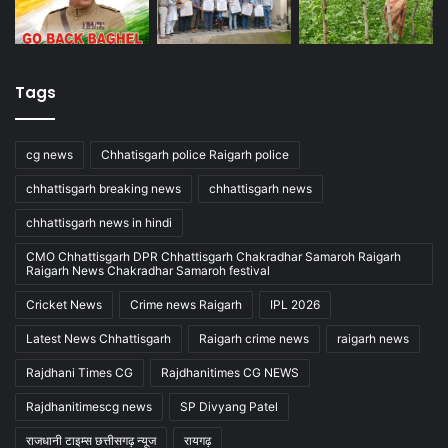
Tags
cg news
Chhatisgarh police Raigarh police
chhattisgarh breaking news
chhattisgarh news
chhattisgarh news in hindi
CMO Chhattisgarh DPR Chhattisgarh Chakradhar Samaroh Raigarh
Raigarh News Chakradhar Samaroh festival
Cricket News
Crime news Raigarh
IPL 2026
Latest News Chhattisgarh
Raigarh crime news
raigarh news
Rajdhani Times CG
Rajdhanitimes CG NEWS
Rajdhanitimescg news
SP Divyang Patel
राजधानी टाइम्स छत्तीसगढ़ न्यूज
रायगढ़