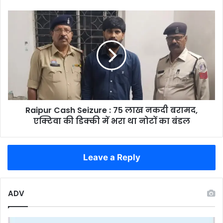
शेड्यूल
जारी
Raipur
Cash
Seizure
:
75
लाख
नकदी
बरामद,
एक्टिवा
Raipur Cash Seizure : 75 लाख नकदी बरामद,
की
डिक्की
एक्टिवा की डिक्की में भरा था नोटों का बंडल
में
भरा
था
Leave a Reply
नोटों
का
बंडल
ADV