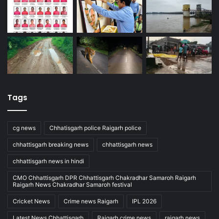
Tags
cg news
Chhatisgarh police Raigarh police
chhattisgarh breaking news
chhattisgarh news
chhattisgarh news in hindi
CMO Chhattisgarh DPR Chhattisgarh Chakradhar Samaroh Raigarh
Raigarh News Chakradhar Samaroh festival
Cricket News
Crime news Raigarh
IPL 2026
Latest News Chhattisgarh
Raigarh crime news
raigarh news