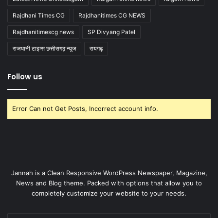
Rajdhani Times CG
Rajdhanitimes CG NEWS
Rajdhanitimescg news
SP Divyang Patel
राजधानी टाइम्स छत्तीसगढ़ न्यूज
रायगढ़
Follow us
Error Can not Get Posts, Incorrect account info.
Jannah is a Clean Responsive WordPress Newspaper, Magazine,
News and Blog theme. Packed with options that allow you to
completely customize your website to your needs.
Enter