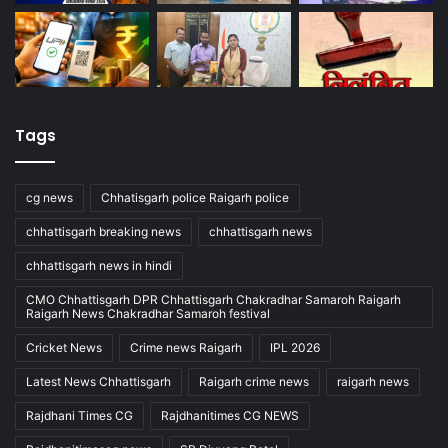
Tags
cg news
Chhatisgarh police Raigarh police
chhattisgarh breaking news
chhattisgarh news
chhattisgarh news in hindi
CMO Chhattisgarh DPR Chhattisgarh Chakradhar Samaroh Raigarh
Raigarh News Chakradhar Samaroh festival
Cricket News
Crime news Raigarh
IPL 2026
Latest News Chhattisgarh
Raigarh crime news
raigarh news
Rajdhani Times CG
Rajdhanitimes CG NEWS