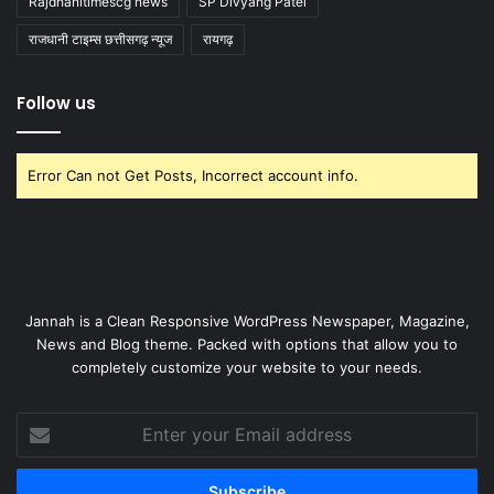
Rajdhanitimescg news
SP Divyang Patel
राजधानी टाइम्स छत्तीसगढ़ न्यूज
रायगढ़
Follow us
Error Can not Get Posts, Incorrect account info.
Jannah is a Clean Responsive WordPress Newspaper, Magazine,
News and Blog theme. Packed with options that allow you to
completely customize your website to your needs.
Enter
your
Email
address