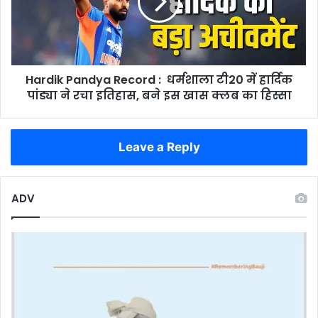
स्पष्ट
धर्मशाला
संकेत
टी20
में
हार्दिक
पांड्या
Hardik Pandya Record : धर्मशाला टी20 में हार्दिक
ने
रचा
पांड्या ने रचा इतिहास, बने इस खास क्लब का हिस्सा
इतिहास,
बने
इस
Leave a Reply
खास
क्लब
का
ADV
हिस्सा