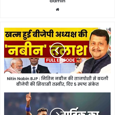
admin
Website
Nitin
Nabin
BJP
:
नितिन
नबीन
की
ताजपोशी
से
Nitin Nabin BJP : नितिन नबीन की ताजपोशी से बदली
बदली
बीजेपी
बीजेपी की सियासी तस्वीर, दिए 5 स्पष्ट संकेत
की
सियासी
Hardik
तस्वीर,
Pandya
दिए
Record
5
: