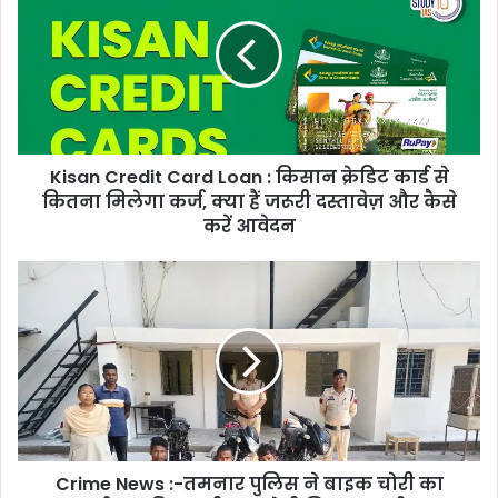
Card
Loan
:
किसान
क्रेडिट
कार्ड
से
Kisan Credit Card Loan : किसान क्रेडिट कार्ड से
कितना
मिलेगा
कितना मिलेगा कर्ज, क्या हैं जरूरी दस्तावेज़ और कैसे
कर्ज,
करें आवेदन
क्या
हैं
Crime
जरूरी
News
दस्तावेज़
:-
और
तमनार
कैसे
पुलिस
करें
ने
आवेदन
बाइक
चोरी
का
Crime News :-तमनार पुलिस ने बाइक चोरी का
पर्दाफाश