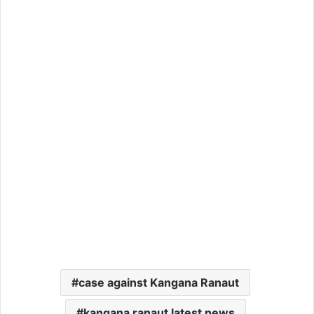
case against Kangana Ranaut
kangana ranaut latest news