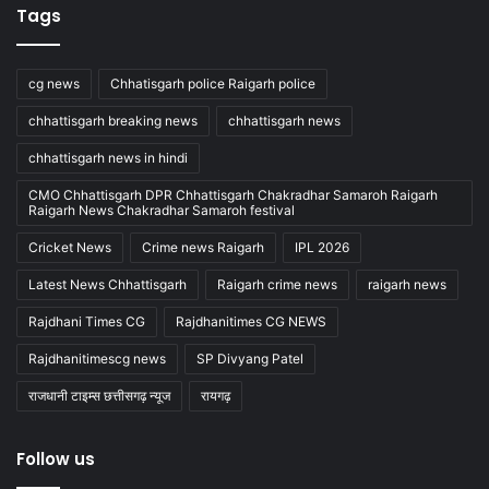
Tags
cg news
Chhatisgarh police Raigarh police
chhattisgarh breaking news
chhattisgarh news
chhattisgarh news in hindi
CMO Chhattisgarh DPR Chhattisgarh Chakradhar Samaroh Raigarh
Raigarh News Chakradhar Samaroh festival
Cricket News
Crime news Raigarh
IPL 2026
Latest News Chhattisgarh
Raigarh crime news
raigarh news
Rajdhani Times CG
Rajdhanitimes CG NEWS
Rajdhanitimescg news
SP Divyang Patel
राजधानी टाइम्स छत्तीसगढ़ न्यूज
रायगढ़
Follow us