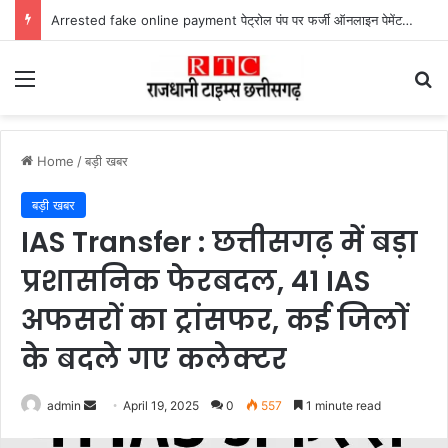
Lailunga Double Murder Case -लैलूंगा के ग्राम छापरपानी में डबल मर्डर और दुष्कर्म कांड का खुलासा, 65 वर्षीय आरोपी गिरफ्तार
Menu
Se
Home
/
बड़ी खबर
बड़ी खबर
IAS Transfer : छत्तीसगढ़ में बड़ा
प्रशासनिक फेरबदल, 41 IAS
अफसरों का ट्रांसफर, कई जिलों
के बदले गए कलेक्टर
Send
admin
April 19, 2025
0
557
1 minute read
an