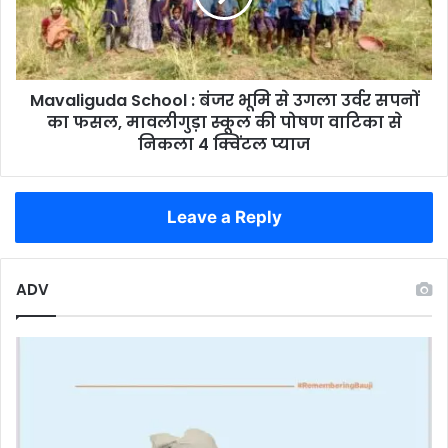
से
से
बचता
उगला
था
उर्वर
खूंखार
सपनों
नक्सली
Mavaliguda School : बंजर भूमि से उगला उर्वर सपनों
का
फसल,
का फसल, मावलीगुड़ा स्कूल की पोषण वाटिका से
मावलीगुड़ा
निकला 4 क्विंटल प्याज
स्कूल
की
पोषण
Leave a Reply
वाटिका
से
निकला
4
ADV
क्विंटल
प्याज