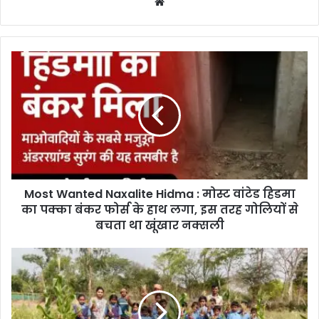
Website
Most
Wanted
Naxalite
Hidma
:
मोस्ट
वांटेड
हिडमा
का
Most Wanted Naxalite Hidma : मोस्ट वांटेड हिडमा
पक्का
बंकर
का पक्का बंकर फोर्स के हाथ लगा, इस तरह गोलियों से
फोर्स
बचता था खूंखार नक्सली
के
हाथ
Mavaliguda
लगा,
School
इस
:
तरह
बंजर
गोलियों
भूमि